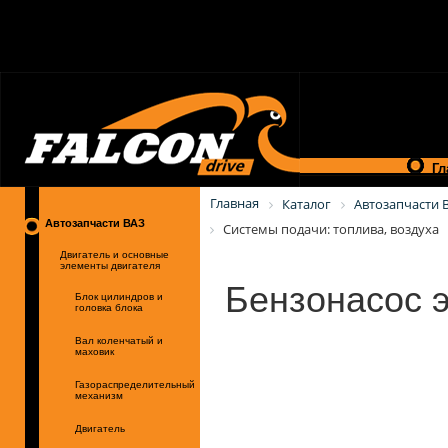
Гл
Главная
Каталог
Автозапчасти 
Автозапчасти ВАЗ
Системы подачи: топлива, воздуха
Двигатель и основные
элементы двигателя
Бензонасос 
Блок цилиндров и
головка блока
Вал коленчатый и
маховик
Газораспределительный
механизм
Двигатель