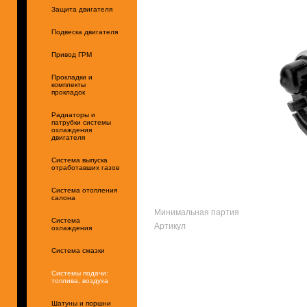
Защита двигателя
Подвеска двигателя
Привод ГРМ
Прокладки и
комплекты
прокладок
Радиаторы и
патрубки системы
охлаждения
двигателя
Система выпуска
отработавших газов
Система отопления
салона
Минимальная партия
Система
Артикул
охлаждения
Система смазки
Системы подачи:
топлива, воздуха
Шатуны и поршни