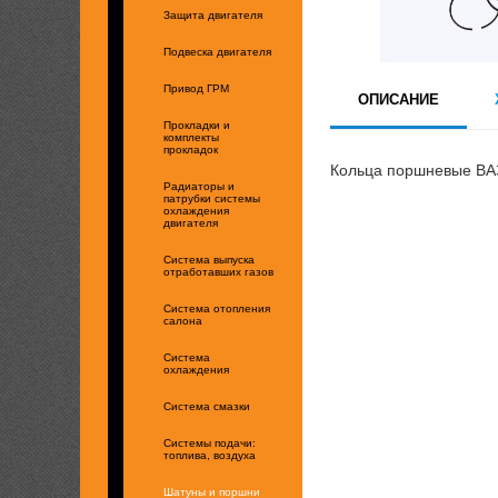
Защита двигателя
Подвеска двигателя
Привод ГРМ
ОПИСАНИЕ
Прокладки и
комплекты
прокладок
Кольца поршневые ВАЗ
Радиаторы и
патрубки системы
охлаждения
двигателя
Система выпуска
отработавших газов
Система отопления
салона
Система
охлаждения
Система смазки
Системы подачи:
топлива, воздуха
Шатуны и поршни