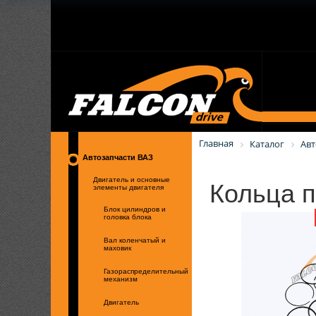
Главная
Каталог
Авт
Автозапчасти ВАЗ
Кольца п
Двигатель и основные
элементы двигателя
Блок цилиндров и
головка блока
Вал коленчатый и
маховик
Газораспределительный
механизм
Двигатель