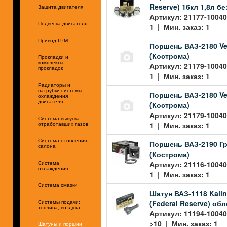
Reserve) 16кл 1,8л 
Защита двигателя
Артикул: 21177-10040
Подвеска двигателя
1 | Мин. заказ: 1
Привод ГРМ
Поршень ВАЗ-2180 Ves
(Кострома)
Прокладки и
комплекты
Артикул: 21179-10040
прокладок
1 | Мин. заказ: 1
Радиаторы и
патрубки системы
Поршень ВАЗ-2180 Ves
охлаждения
двигателя
(Кострома)
Артикул: 21179-10040
Система выпуска
1 | Мин. заказ: 1
отработавших газов
Система отопления
Поршень ВАЗ-2190 Гра
салона
(Кострома)
Артикул: 21116-10040
Система
охлаждения
1 | Мин. заказ: 1
Система смазки
Шатун ВАЗ-1118 Kalina
(Federal Reserve) обл
Системы подачи:
топлива, воздуха
Артикул: 11194-10040
>10 | Мин. заказ: 1
Шатуны и поршни