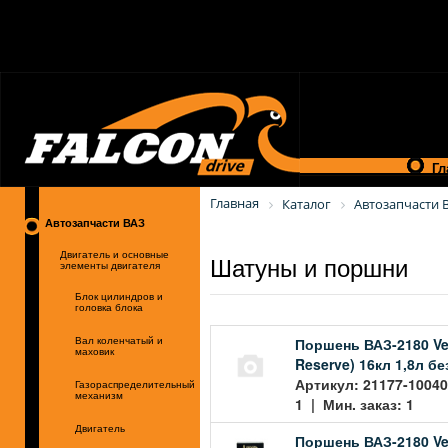
Гл
Главная
Каталог
Автозапчасти 
Автозапчасти ВАЗ
Шатуны и поршни
Двигатель и основные
элементы двигателя
Блок цилиндров и
головка блока
Поршень ВАЗ-2180 Ves
Вал коленчатый и
маховик
Reserve) 16кл 1,8л 
Артикул: 21177-1004
Газораспределительный
механизм
1 | Мин. заказ: 1
Двигатель
Поршень ВАЗ-2180 Ves