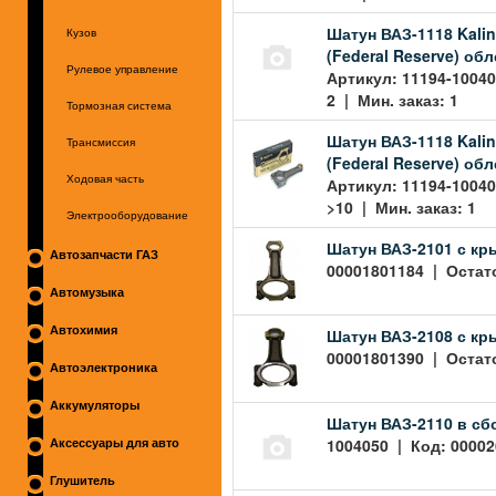
Шатун ВАЗ-1118 Kalina
Кузов
(Federal Reserve) обл
Рулевое управление
Артикул: 11194-10040
2 | Мин. заказ: 1
Тормозная система
Шатун ВАЗ-1118 Kalina
Трансмиссия
(Federal Reserve) обл
Ходовая часть
Артикул: 11194-10040
>10 | Мин. заказ: 1
Электрооборудование
Шатун ВАЗ-2101 с кр
Автозапчасти ГАЗ
00001801184 | Остато
Автомузыка
Автохимия
Шатун ВАЗ-2108 с кр
00001801390 | Остато
Автоэлектроника
Аккумуляторы
Шатун ВАЗ-2110 в сбо
1004050 | Код: 00002
Аксессуары для авто
Глушитель