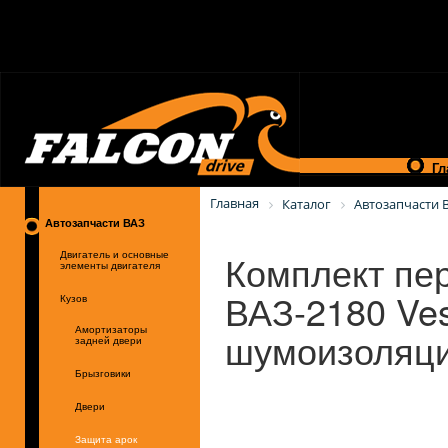
Гл
Главная
Каталог
Автозапчасти 
Автозапчасти ВАЗ
Комплект пе
Двигатель и основные
элементы двигателя
ВАЗ-2180 Ve
Кузов
шумоизоляц
Амортизаторы
задней двери
Брызговики
Двери
Защита арок