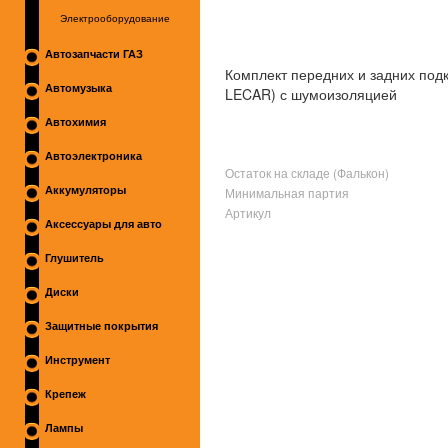
Электрооборудование
Автозапчасти ГАЗ
Комплект передних и задних под
Автомузыка
LECAR) с шумоизоляцией
Автохимия
Автоэлектроника
Остаток на складе (Фалькон)
Минимальная партия
Аккумуляторы
Артикул
Аксессуары для авто
Глушитель
Диски
Защитные покрытия
Инструмент
Крепеж
Лампы