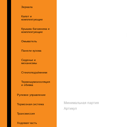
Зеркала
Капот и
комплектующие
Крышка багажника и
комплектующие
Омыватель
Панели кузова
Сиденье и
механизмы
Стеклоподъёмники
Термошумоизоляция
и обивка
Рулевое управление
Минимальная партия
Тормозная система
Артикул
Трансмиссия
Ходовая часть