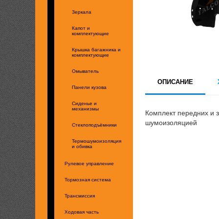
Зеркала
Капот и
комплектующие
Крышка багажника и
комплектующие
Омыватель
ОПИСАНИЕ
Панели кузова
Сиденье и
механизмы
Комплект передних и 
шумоизоляцией
Стеклоподъёмники
Термошумоизоляция
и обивка
Рулевое управление
Тормозная система
Трансмиссия
Ходовая часть