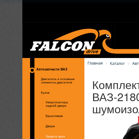
Главная
Каталог
Авт
Автозапчасти ВАЗ
Комплект
Двигатель и основные
элементы двигателя
ВАЗ-218
Кузов
шумоизо
Амортизаторы
задней двери
Брызговики
Двери
Защита арок