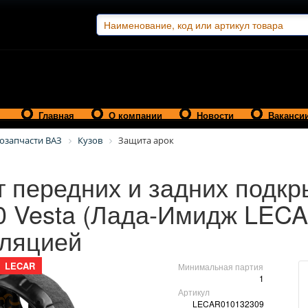
Главная
О компании
Новости
Ваканси
озапчасти ВАЗ
Кузов
Защита арок
 передних и задних подкр
0 Vesta (Лада-Имидж LECA
ляцией
LECAR
Минимальная партия
1
Артикул
LECAR010132309