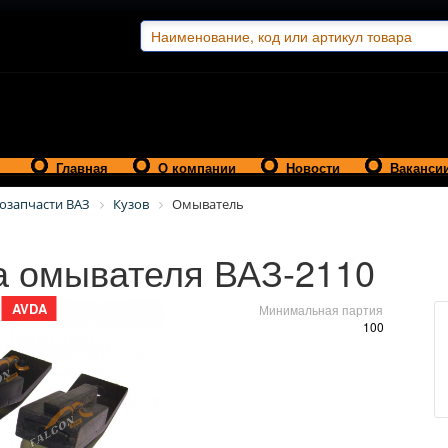
Главная
О компании
Новости
Ваканси
озапчасти ВАЗ
Кузов
Омыватель
а омывателя ВАЗ-2110
AVDA
Минимальная партия
100