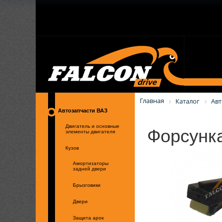
Главная
Каталог
Авт
Автозапчасти ВАЗ
Форсунк
Двигатель и основные
элементы двигателя
Кузов
Амортизаторы
задней двери
Брызговики
Двери
Защита арок