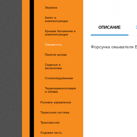
Зеркала
Капот и
комплектующие
ОПИСАНИЕ
Крышка багажника и
комплектующие
Омыватель
Форсунка омывателя 
Панели кузова
Сиденье и
механизмы
Стеклоподъёмники
Термошумоизоляция
и обивка
Рулевое управление
Тормозная система
Трансмиссия
Ходовая часть