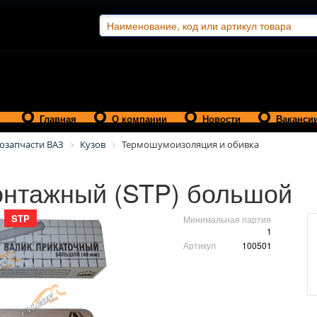
Главная
О компании
Новости
Ваканси
озапчасти ВАЗ
Кузов
Термошумоизоляция и обивка
онтажный (STP) большой
STP
Минимальная партия
1
Артикул
100501