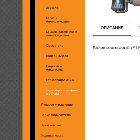
Зеркала
Капот и
комплектующие
ОПИСАНИЕ
Крышка багажника и
комплектующие
Омыватель
Валик монтажный (ST
Панели кузова
Сиденье и
механизмы
Стеклоподъёмники
Термошумоизоляция
и обивка
Рулевое управление
Тормозная система
Трансмиссия
Ходовая часть