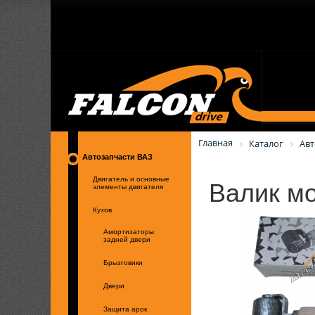
Главная
Каталог
Авт
Автозапчасти ВАЗ
Валик м
Двигатель и основные
элементы двигателя
Кузов
Амортизаторы
задней двери
Брызговики
Двери
Защита арок