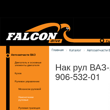
Гл
Главная
Каталог
Автозапчасти 
Автозапчасти ВАЗ
Нак рул ВАЗ-
Двигатель и основные
элементы двигателя
906-532-01
Кузов
Рулевое управление
Механизм рулевой
Наконечники
рулевые
Рулевая трапеция