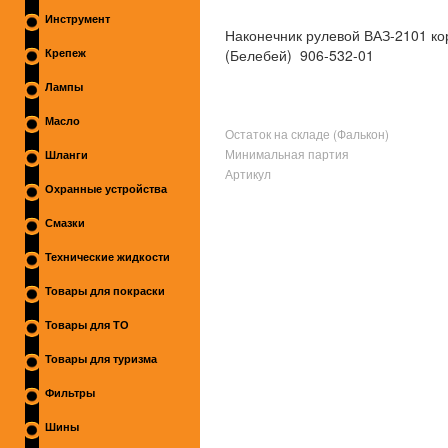
Инструмент
Наконечник рулевой ВАЗ-2101 ко
(Белебей) 906-532-01
Крепеж
Лампы
Масло
Остаток на складе (Фалькон)
Минимальная партия
Шланги
Артикул
Охранные устройства
Смазки
Технические жидкости
Товары для покраски
Товары для ТО
Товары для туризма
Фильтры
Шины