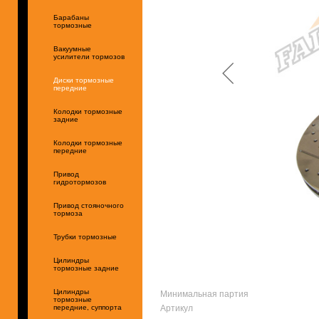
Барабаны
тормозные
Вакуумные
усилители тормозов
Диски тормозные
передние
Колодки тормозные
задние
Колодки тормозные
передние
Привод
гидротормозов
Привод стояночного
тормоза
Трубки тормозные
Цилиндры
тормозные задние
Минимальная партия
Цилиндры
тормозные
Артикул
передние, суппорта