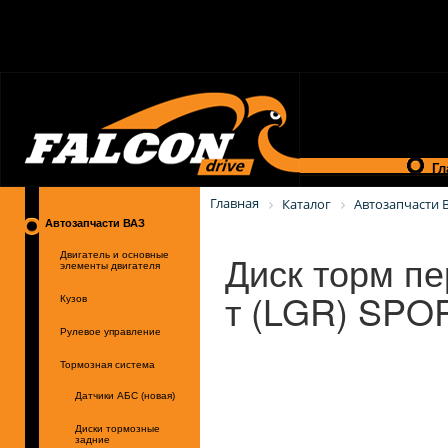
Гл
Главная
Каталог
Автозапчасти 
Автозапчасти ВАЗ
Диск торм пе
Двигатель и основные
элементы двигателя
т (LGR) SPO
Кузов
Рулевое управление
Тормозная система
Датчики АБС (новая)
Диски тормозные
задние