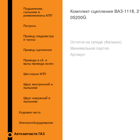
Подшипники,
Комплект сцепления ВАЗ-1118, 2
сальники и
ремкомплекты КПП
05200G
Полуось
Привод спидометра
и тросы
Остаток на складе (Фалькон)
Минимальная партия
Привод сцепления
Артикул
Привода в сб. и
валы привода колес
Шестерни КПП
Шрус внутренний и
пыльники
Шрус наружный и
пыльники
Ходовая часть
Электрооборудование
Автозапчасти ГАЗ