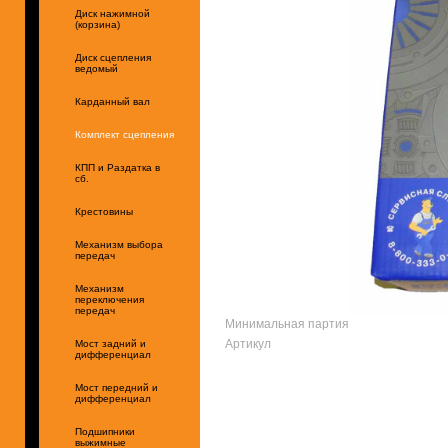
Диск нажимной
(корзина)
Диск сцепления
ведомый
Карданный вал
Комплект сцепления
КПП и Раздатка в
сб.
Крестовины
Механизм выбора
передач
Механизм
переключения
передач
Минимальная партия
Артикул
Мост задний и
дифференциал
Мост передний и
дифференциал
Подшипники
выжимные