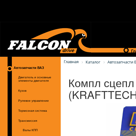
Гл
Главная
Каталог
Автозапчасти 
Автозапчасти ВАЗ
Компл сцепл 
Двигатель и основные
элементы двигателя
(KRAFTTECH
Кузов
Рулевое управление
Тормозная система
Трансмиссия
Валы КПП