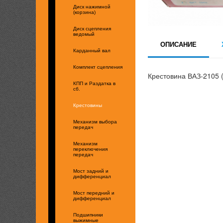
Диск нажимной
(корзина)
Диск сцепления
ведомый
ОПИСАНИЕ
Карданный вал
Комплект сцепления
Крестовина ВАЗ-2105 
КПП и Раздатка в
сб.
Крестовины
Механизм выбора
передач
Механизм
переключения
передач
Мост задний и
дифференциал
Мост передний и
дифференциал
Подшипники
выжимные