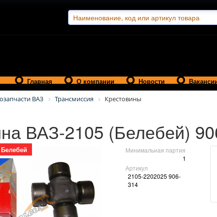
Главная
О компании
Новости
Ваканси
озапчасти ВАЗ
Трансмиссия
Крестовины
на ВАЗ-2105 (Белебей) 90
Белебей
Минимальная партия
1
Артикул
2105-2202025 906-
314