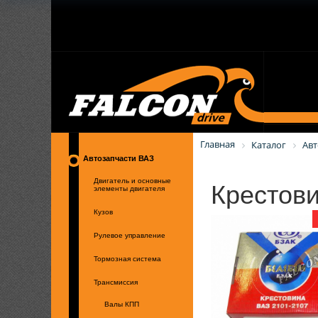
Главная
Каталог
Авт
Автозапчасти ВАЗ
Крестови
Двигатель и основные
элементы двигателя
Кузов
Рулевое управление
Тормозная система
Трансмиссия
Валы КПП