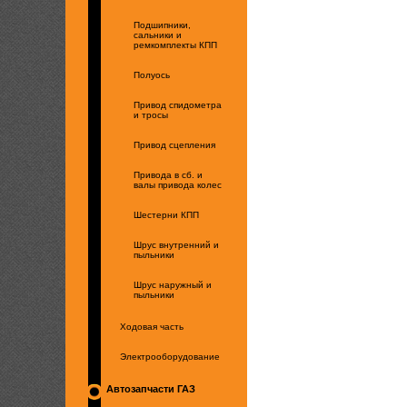
Подшипники,
сальники и
ремкомплекты КПП
Полуось
Привод спидометра
и тросы
Привод сцепления
Привода в сб. и
валы привода колес
Шестерни КПП
Шрус внутренний и
пыльники
Шрус наружный и
пыльники
Ходовая часть
Электрооборудование
Автозапчасти ГАЗ