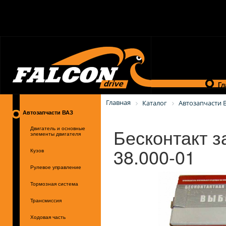
Гл
Главная
Каталог
Автозапчасти 
Автозапчасти ВАЗ
Бесконтакт з
Двигатель и основные
элементы двигателя
38.000-01
Кузов
Рулевое управление
Тормозная система
Трансмиссия
Ходовая часть