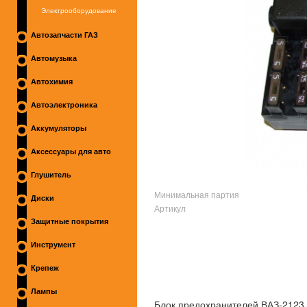
Электрооборудование
Автозапчасти ГАЗ
Автомузыка
Автохимия
Автоэлектроника
Аккумуляторы
Аксессуары для авто
Глушитель
Минимальная партия
Диски
Артикул
Защитные покрытия
Инструмент
Крепеж
Лампы
Блок предохранителей ВАЗ-2123 