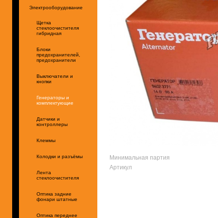
Электрооборудование
Щетка
стеклоочистителя
гибридная
Блоки
предохранителей,
предохранители
Выключатели и
кнопки
Генераторы и
комплектующие
Датчики и
контроллеры
Клеммы
Минимальная партия
Колодки и разъёмы
Артикул
Лента
стеклоочистителя
Оптика задние
фонари штатные
Оптика переднее