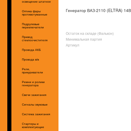
освещение штатное
Генератор ВАЗ-2110 (ELTRA) 14В
Оптика фары
противотуманные
Подрулевые
переключатели
Остаток на складе (Фалькон)
Привод
Минимальная партия
стеклоочистителя
Артикул
Провода АКБ
Провода в/в
Реле,
прикуриватели
Ремни и ролики
генератора
Свечи зажигания
Сигналы звуковые
Система зажигания
Стартеры и
комплектующие