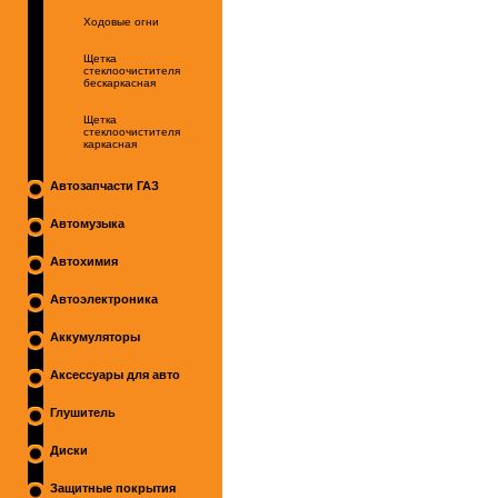
Ходовые огни
Щетка
стеклоочистителя
бескаркасная
Щетка
стеклоочистителя
каркасная
Автозапчасти ГАЗ
Автомузыка
Автохимия
Автоэлектроника
Аккумуляторы
Аксессуары для авто
Глушитель
Диски
Защитные покрытия