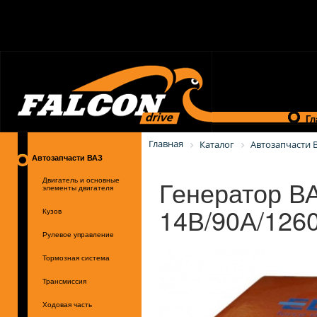
Гл
Главная
Каталог
Автозапчасти 
Автозапчасти ВАЗ
Генератор В
Двигатель и основные
элементы двигателя
14В/90А/126
Кузов
Рулевое управление
Тормозная система
Трансмиссия
Ходовая часть