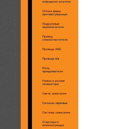
освещение штатное
Оптика фары
противотуманные
Подрулевые
переключатели
Привод
стеклоочистителя
Провода АКБ
Провода в/в
Реле,
прикуриватели
Ремни и ролики
генератора
Свечи зажигания
Сигналы звуковые
Система зажигания
Стартеры и
комплектующие