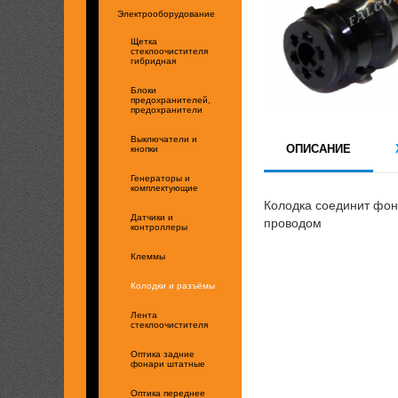
Электрооборудование
Щетка
стеклоочистителя
гибридная
Блоки
предохранителей,
предохранители
Выключатели и
ОПИСАНИЕ
кнопки
Генераторы и
комплектующие
Колодка соединит фона
Датчики и
проводом
контроллеры
Клеммы
Колодки и разъёмы
Лента
стеклоочистителя
Оптика задние
фонари штатные
Оптика переднее