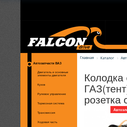
Главная
Каталог
Авт
Автозапчасти ВАЗ
Колодка 
Двигатель и основные
элементы двигателя
ГАЗ(тент
Кузов
розетка 
Рулевое управление
Тормозная система
Автоэл
Трансмиссия
Ходовая часть