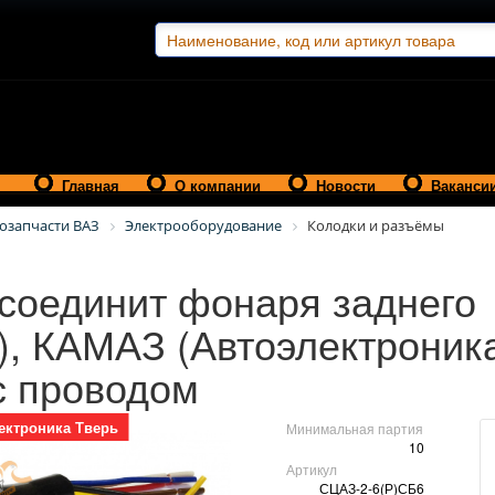
Главная
О компании
Новости
Ваканси
озапчасти ВАЗ
Электрооборудование
Колодки и разъёмы
соединит фонаря заднего
), КАМАЗ (Автоэлектроник
с проводом
ектроника Тверь
Минимальная партия
10
Артикул
СЦАЗ-2-6(Р)СБ6