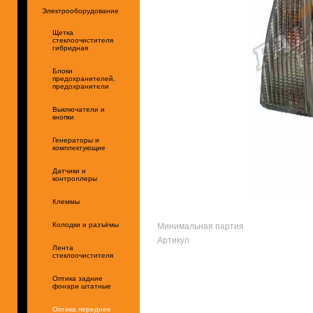
Электрооборудование
Щетка
стеклоочистителя
гибридная
Блоки
предохранителей,
предохранители
Выключатели и
кнопки
Генераторы и
комплектующие
Датчики и
контроллеры
Клеммы
Минимальная партия
Колодки и разъёмы
Артикул
Лента
стеклоочистителя
Оптика задние
фонари штатные
Оптика переднее