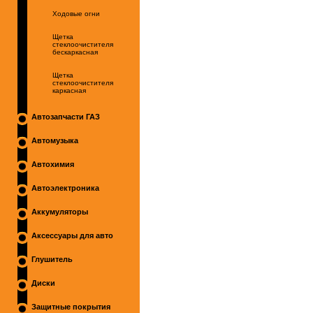
Ходовые огни
Щетка
стеклоочистителя
бескаркасная
Щетка
стеклоочистителя
каркасная
Автозапчасти ГАЗ
Автомузыка
Автохимия
Автоэлектроника
Аккумуляторы
Аксессуары для авто
Глушитель
Диски
Защитные покрытия