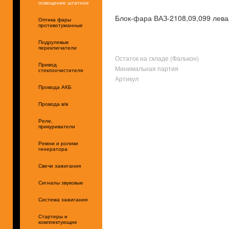
освещение штатное
Блок-фара ВАЗ-2108,09,099 левая
Оптика фары
противотуманные
Подрулевые
переключатели
Остаток на складе (Фалькон)
Привод
Минимальная партия
стеклоочистителя
Артикул
Провода АКБ
Провода в/в
Реле,
прикуриватели
Ремни и ролики
генератора
Свечи зажигания
Сигналы звуковые
Система зажигания
Стартеры и
комплектующие