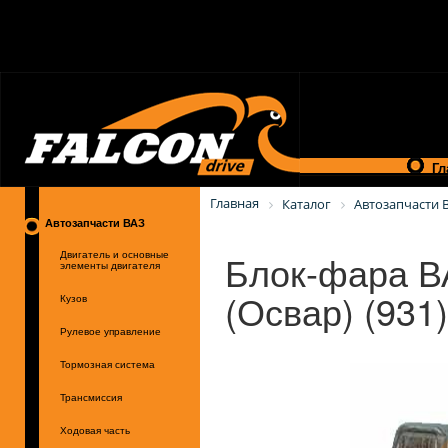
Гл
Главная
Каталог
Автозапчасти 
Автозапчасти ВАЗ
Блок-фара ВА
Двигатель и основные
элементы двигателя
(Освар) (931)
Кузов
Рулевое управление
Тормозная система
Трансмиссия
Ходовая часть