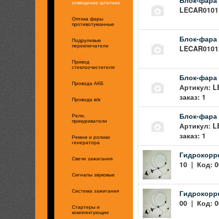
освещение штатное
LECAR01011
Оптика фары
противотуманные
Блок-фара 
Подрулевые
переключатели
LECAR01012
Привод
стеклоочистителя
Блок-фара 
Провода АКБ
Артикул: L
заказ: 1
Провода в/в
Блок-фара 
Реле,
прикуриватели
Артикул: L
заказ: 1
Ремни и ролики
генератора
Гидрокорре
Свечи зажигания
10 | Код: 0
Сигналы звуковые
Гидрокорре
Система зажигания
00 | Код: 0
Стартеры и
комплектующие