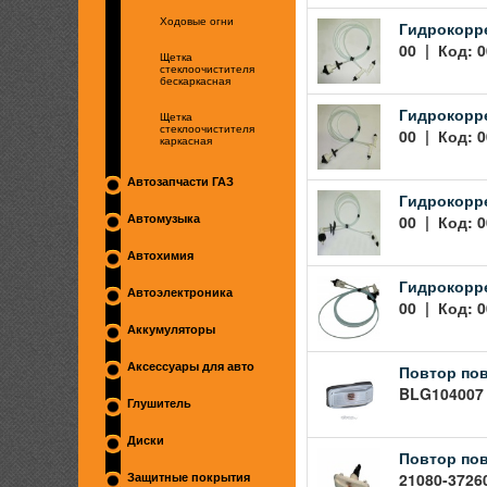
Ходовые огни
Гидрокорре
00 | Код: 0
Щетка
стеклоочистителя
бескаркасная
Гидрокорре
Щетка
стеклоочистителя
00 | Код: 0
каркасная
Автозапчасти ГАЗ
Гидрокорре
00 | Код: 0
Автомузыка
Автохимия
Гидрокорре
Автоэлектроника
00 | Код: 0
Аккумуляторы
Аксессуары для авто
Повтор пов
BLG104007 
Глушитель
Диски
Повтор пов 
21080-3726
Защитные покрытия