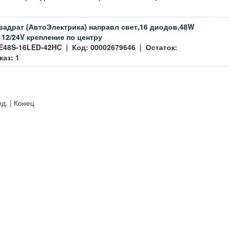
вадрат (АвтоЭлектрика) направл свет,16 диодов,48W
 12/24V крепление по центру
E48S-16LED-42HC | Код: 00002679646 | Остаток:
каз: 1
д. | Конец