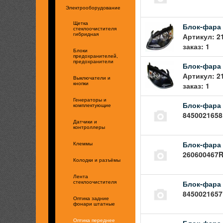
Электрооборудование
Щетка
Блок-фара 
стеклоочистителя
Артикул: 2
гибридная
заказ: 1
Блоки
предохранителей,
предохранители
Блок-фара 
Артикул: 2
Выключатели и
заказ: 1
кнопки
Генераторы и
Блок-фара 
комплектующие
8450021658
Датчики и
контроллеры
Блок-фара 
Клеммы
260600467R
Колодки и разъёмы
Лента
Блок-фара 
стеклоочистителя
8450021657
Оптика задние
фонари штатные
Оптика переднее
Блок-фара 