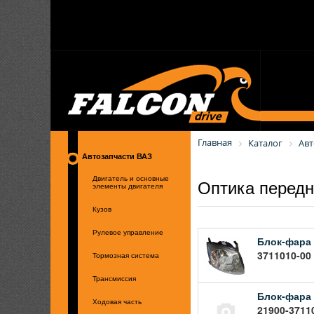
Главная
Каталог
Авт
Автозапчасти ВАЗ
Оптика передн
Двигатель и основные
элементы двигателя
Кузов
Рулевое управление
Блок-фара 
3711010-00 
Тормозная система
Трансмиссия
Блок-фара 
Ходовая часть
21900-3711