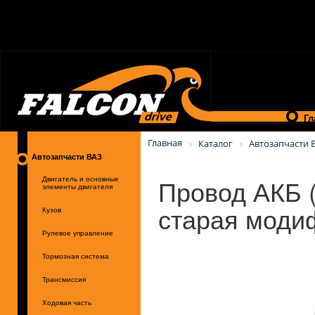
Гл
Главная
Каталог
Автозапчасти 
Автозапчасти ВАЗ
Провод АКБ (
Двигатель и основные
элементы двигателя
старая моди
Кузов
Рулевое управление
Тормозная система
Трансмиссия
Ходовая часть