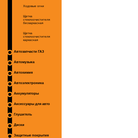
Ходовые огни
Щетка
стеклоочистителя
бескаркасная
Щетка
стеклоочистителя
каркасная
Автозапчасти ГАЗ
Автомузыка
Автохимия
Автоэлектроника
Аккумуляторы
Аксессуары для авто
Глушитель
Диски
Защитные покрытия