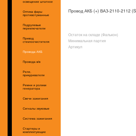
освещение штатное
Провод АКБ (+) ВАЗ-2110-2112 (
Оптика фары
противотуманные
Подрулевые
переключатели
Остаток на складе (Фалькон)
Привод
Минимальная партия
стеклоочистителя
Артикул
Провода АКБ
Провода в/в
Реле,
прикуриватели
Ремни и ролики
генератора
Свечи зажигания
Сигналы звуковые
Система зажигания
Стартеры и
комплектующие