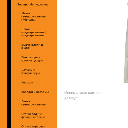
Электрооборудование
Щетка
стеклоочистителя
гибридная
Блоки
предохранителей,
предохранители
Выключатели и
кнопки
Генераторы и
комплектующие
Датчики и
контроллеры
Клеммы
Минимальная партия
Колодки и разъёмы
Артикул
Лента
стеклоочистителя
Оптика задние
фонари штатные
Оптика переднее