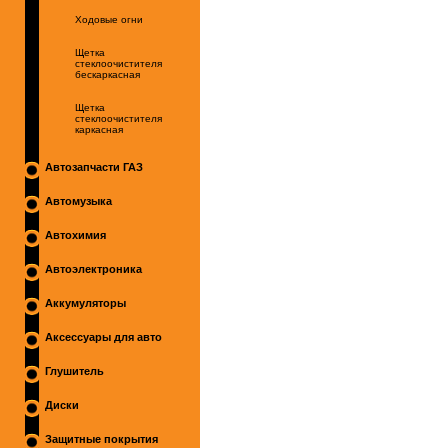
Ходовые огни
Щетка
стеклоочистителя
бескаркасная
Щетка
стеклоочистителя
каркасная
Автозапчасти ГАЗ
Автомузыка
Автохимия
Автоэлектроника
Аккумуляторы
Аксессуары для авто
Глушитель
Диски
Защитные покрытия