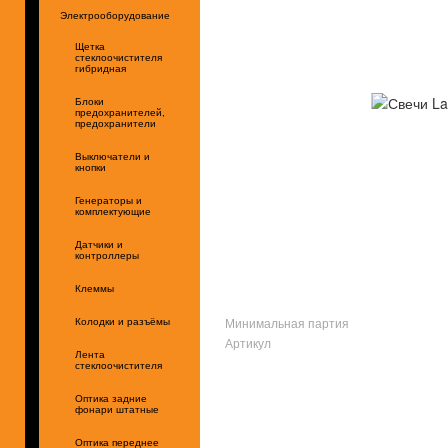
Электрооборудование
Щетка
стеклоочистителя
гибридная
Блоки
предохранителей,
предохранители
Выключатели и
кнопки
Генераторы и
комплектующие
Датчики и
контроллеры
Клеммы
Минимальная партия
Колодки и разъёмы
Артикул
Лента
стеклоочистителя
Оптика задние
фонари штатные
Оптика переднее