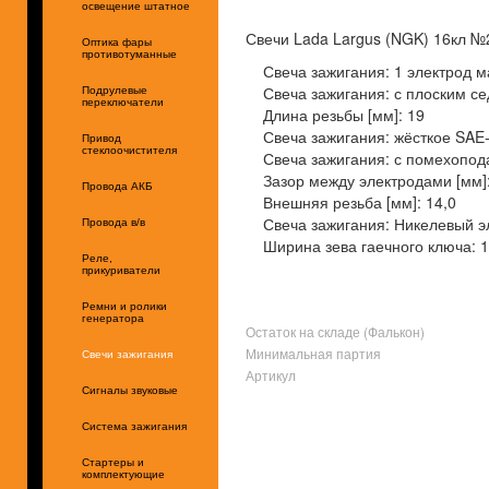
освещение штатное
Свечи Lada Largus (NGK) 16кл №2
Оптика фары
противотуманные
Свеча зажигания: 1 электрод м
Свеча зажигания: с плоским с
Подрулевые
переключатели
Длина резьбы [мм]: 19
Свеча зажигания: жёсткое SAE
Привод
стеклоочистителя
Свеча зажигания: с помехопод
Зазор между электродами [мм]:
Провода АКБ
Внешняя резьба [мм]: 14,0
Свеча зажигания: Никелевый э
Провода в/в
Ширина зева гаечного ключа: 
Реле,
прикуриватели
Ремни и ролики
генератора
Остаток на складе (Фалькон)
Минимальная партия
Свечи зажигания
Артикул
Сигналы звуковые
Система зажигания
Стартеры и
комплектующие