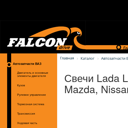
Гл
Главная
Каталог
Автозапчасти 
Автозапчасти ВАЗ
Свечи Lada L
Двигатель и основные
элементы двигателя
Mazda, Nissa
Кузов
Рулевое управление
Тормозная система
Трансмиссия
Ходовая часть