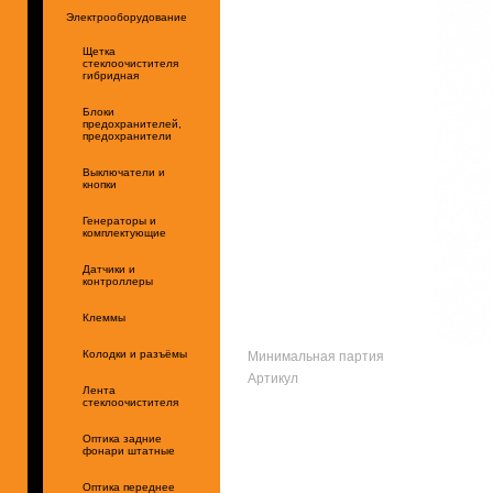
Электрооборудование
Щетка
стеклоочистителя
гибридная
Блоки
предохранителей,
предохранители
Выключатели и
кнопки
Генераторы и
комплектующие
Датчики и
контроллеры
Клеммы
Минимальная партия
Колодки и разъёмы
Артикул
Лента
стеклоочистителя
Оптика задние
фонари штатные
Оптика переднее