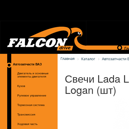
Гл
Главная
Каталог
Автозапчасти 
Автозапчасти ВАЗ
Свечи Lada L
Двигатель и основные
элементы двигателя
Logan (шт)
Кузов
Рулевое управление
Тормозная система
Трансмиссия
Ходовая часть