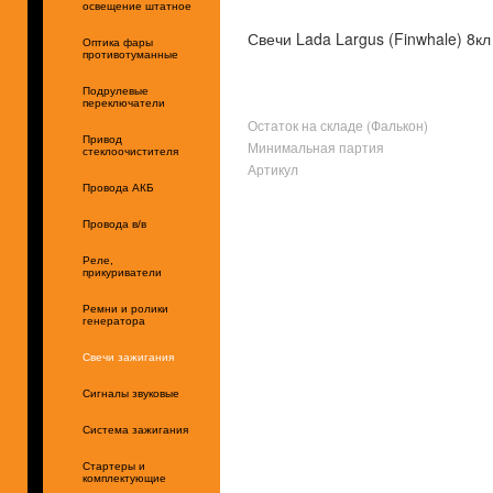
освещение штатное
Свечи Lada Largus (Finwhale) 8кл
Оптика фары
противотуманные
Подрулевые
переключатели
Остаток на складе (Фалькон)
Привод
Минимальная партия
стеклоочистителя
Артикул
Провода АКБ
Провода в/в
Реле,
прикуриватели
Ремни и ролики
генератора
Свечи зажигания
Сигналы звуковые
Система зажигания
Стартеры и
комплектующие