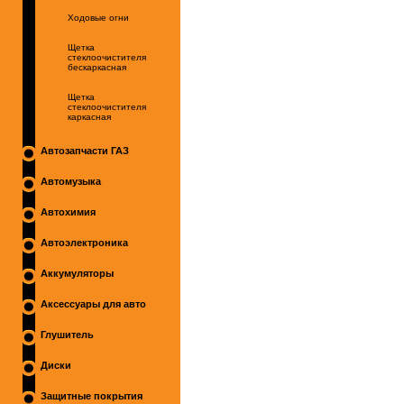
Ходовые огни
Щетка
стеклоочистителя
бескаркасная
Щетка
стеклоочистителя
каркасная
Автозапчасти ГАЗ
Автомузыка
Автохимия
Автоэлектроника
Аккумуляторы
Аксессуары для авто
Глушитель
Диски
Защитные покрытия