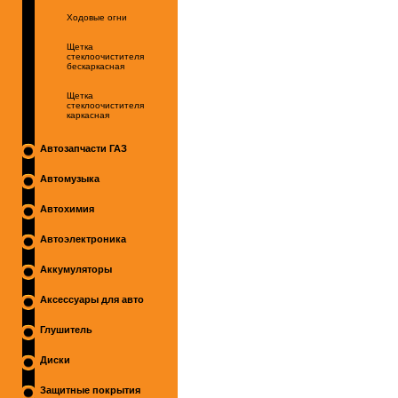
Ходовые огни
Щетка
стеклоочистителя
бескаркасная
Щетка
стеклоочистителя
каркасная
Автозапчасти ГАЗ
Автомузыка
Автохимия
Автоэлектроника
Аккумуляторы
Аксессуары для авто
Глушитель
Диски
Защитные покрытия