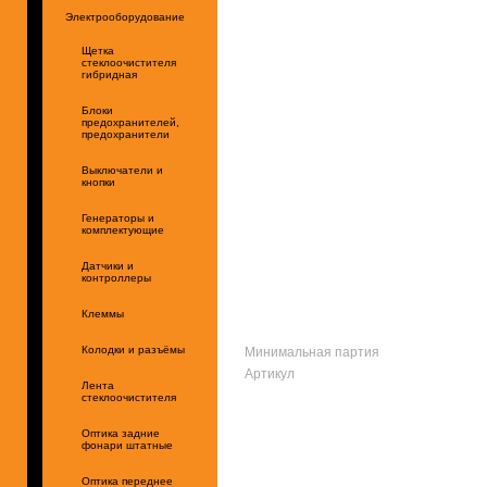
Электрооборудование
Щетка
стеклоочистителя
гибридная
Блоки
предохранителей,
предохранители
Выключатели и
кнопки
Генераторы и
комплектующие
Датчики и
контроллеры
Клеммы
Минимальная партия
Колодки и разъёмы
Артикул
Лента
стеклоочистителя
Оптика задние
фонари штатные
Оптика переднее