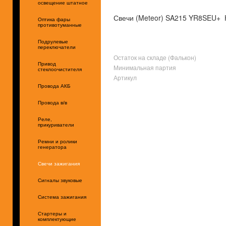
освещение штатное
Свечи (Meteor) SA215 YR8SEU+ Hu
Оптика фары
противотуманные
Подрулевые
переключатели
Остаток на складе (Фалькон)
Привод
Минимальная партия
стеклоочистителя
Артикул
Провода АКБ
Провода в/в
Реле,
прикуриватели
Ремни и ролики
генератора
Свечи зажигания
Сигналы звуковые
Система зажигания
Стартеры и
комплектующие