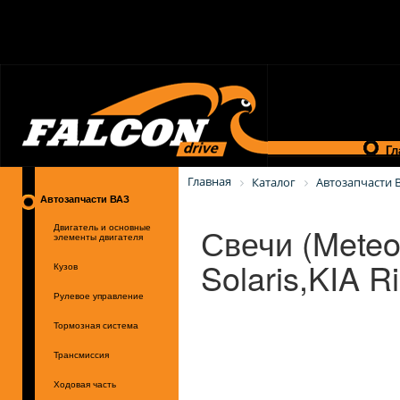
Гл
Главная
Каталог
Автозапчасти 
Автозапчасти ВАЗ
Свечи (Mete
Двигатель и основные
элементы двигателя
Solaris,KIA R
Кузов
Рулевое управление
Тормозная система
Трансмиссия
Ходовая часть