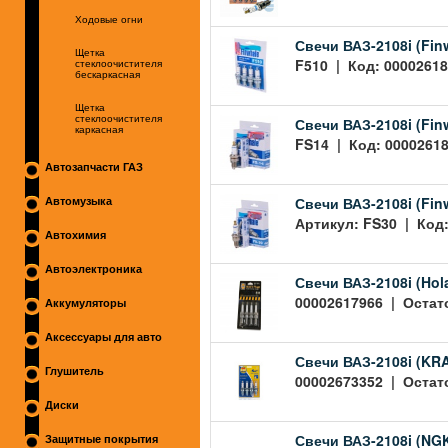
Ходовые огни
Свечи ВАЗ-2108i (Fin
Щетка
F510 | Код: 00002618
стеклоочистителя
бескаркасная
Щетка
стеклоочистителя
Свечи ВАЗ-2108i (Fin
каркасная
FS14 | Код: 00002618
Автозапчасти ГАЗ
Свечи ВАЗ-2108i (Finw
Автомузыка
Артикул: FS30 | Код:
Автохимия
Автоэлектроника
Свечи ВАЗ-2108i (Hola
00002617966 | Остато
Аккумуляторы
Аксессуары для авто
Свечи ВАЗ-2108i (KR
Глушитель
00002673352 | Остато
Диски
Свечи ВАЗ-2108i (NGK
Защитные покрытия