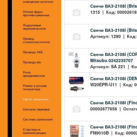
освещение штатное
Свечи ВАЗ-2108i (Bris
1315 | Код: 00002618
Оптика фары
противотуманные
Подрулевые
Свечи ВАЗ-2108i (Bri
переключатели
Артикул: 1290 | Код:
Привод
стеклоочистителя
Провода АКБ
Свечи ВАЗ-2108i (COR
Mitsubu 0242235707
Провода в/в
Артикул: SA 221 | Ко
Реле,
прикуриватели
Свечи ВАЗ-2108i (DEN
W20EPR-U11 | Код: 00
Ремни и ролики
генератора
Свечи зажигания
Свечи ВАЗ-2108i (Fin
00002677656 | Остато
Сигналы звуковые
Система зажигания
Свечи ВАЗ-2108i (Fin
Стартеры и
FN9010B | Код: 00002
комплектующие