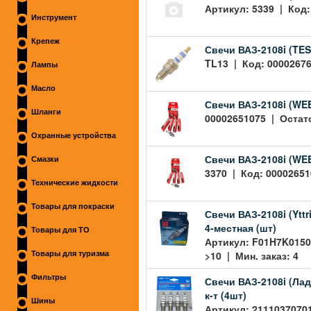
Артикул: 5339 | Код:
Инструмент
Крепеж
Свечи ВАЗ-2108i (TES
TL13 | Код: 00002676
Лампы
Масло
Свечи ВАЗ-2108i (WEE
Шланги
00002651075 | Остато
Охранные устройства
Свечи ВАЗ-2108i (WEE
Смазки
3370 | Код: 00002651
Технические жидкости
Товары для покраски
Свечи ВАЗ-2108i (Yttr
4-местная (шт)
Товары для ТО
Артикул: F01H7K0150
>10 | Мин. заказ: 4
Товары для туризма
Фильтры
Свечи ВАЗ-2108i (Ла
к-т (4шт)
Шины
Артикул: 2111037070