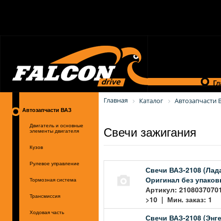
Гл
Главная
Каталог
Автозапчасти 
Автозапчасти ВАЗ
Свечи зажигания
Двигатель и основные
элементы двигателя
Кузов
Рулевое управление
Свечи ВАЗ-2108 (Лад
Оригинал без упаков
Тормозная система
Артикул: 2108037070
Трансмиссия
>10 | Мин. заказ: 1
Ходовая часть
Свечи ВАЗ-2108 (Энге