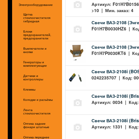
Артикул: F01H7B0156
Электрооборудование
>10 | Мин. заказ: 4
Щетка
стеклоочистителя
Свечи ВАЗ-2108 (Энге
гибридная
F01H7B0030HZ6 | Код:
Блоки
предохранителей,
предохранители
Свечи ВАЗ-2108 (Энг
Выключатели и
F01H7P0030KT6 | Код:
кнопки
Генераторы и
комплектующие
Свечи ВАЗ-2108i (BO
Датчики и
0242235707 | Код: 00
контроллеры
Клеммы
Свечи ВАЗ-2108i (Bri
Колодки и разъёмы
Артикул: 0034 | Код:
Лента
стеклоочистителя
Свечи ВАЗ-2108i (Bris
Оптика задние
Артикул: 1331 | Код:
фонари штатные
Оптика переднее