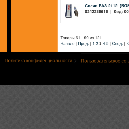
Свечи ВАЗ-2112i (BO
0242236616 | Код: 00
Товары 61 - 90 из 121
Начало
|
Пред.
|
1
2
3
4
5
|
След.
|
К
Политика конфиденциальности
Пользовательское со