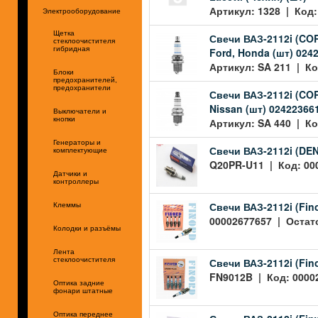
Артикул: 1328 | Код:
Электрооборудование
Щетка
Свечи ВАЗ-2112i (COR
стеклоочистителя
гибридная
Ford, Honda (шт) 024
Артикул: SA 211 | Ко
Блоки
предохранителей,
предохранители
Свечи ВАЗ-2112i (CO
Nissan (шт) 02422366
Выключатели и
кнопки
Артикул: SA 440 | Ко
Генераторы и
Свечи ВАЗ-2112i (DEN
комплектующие
Q20PR-U11 | Код: 000
Датчики и
контроллеры
Свечи ВАЗ-2112i (Fin
Клеммы
00002677657 | Остато
Колодки и разъёмы
Лента
Свечи ВАЗ-2112i (Fin
стеклоочистителя
FN9012B | Код: 00002
Оптика задние
фонари штатные
Оптика переднее