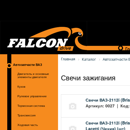
Гл
Главная
Каталог
Автозапчасти 
Автозапчасти ВАЗ
Свечи зажигания
Двигатель и основные
элементы двигателя
Кузов
Рулевое управление
Свечи ВАЗ-2112i (Bri
Артикул: 0027 | Код:
Тормозная система
Трансмиссия
Свечи ВАЗ-2112i (Bris
Ходовая часть
Lacetti (Чехия) (шт)