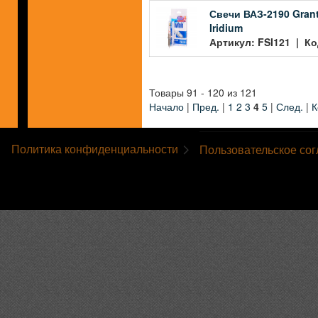
Свечи ВАЗ-2190 Grant
Iridium
Артикул: FSI121 | Ко
Товары 91 - 120 из 121
Начало
|
Пред.
|
1
2
3
4
5
|
След.
|
К
Политика конфиденциальности
Пользовательское со