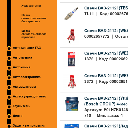
Ходовые огни
Свечи ВАЗ-2112i (TES
TL11 | Код: 00002676
Щетка
стеклоочистителя
бескаркасная
Свечи ВАЗ-2112i (WEE
Щетка
стеклоочистителя
00002657772 | Остато
каркасная
Автозапчасти ГАЗ
Свечи ВАЗ-2112i (WEE
1372 | Код: 00002662
Автомузыка
Автохимия
Свечи ВАЗ-2112i (WEE
Автоэлектроника
3372 | Код: 00002651
Аккумуляторы
Аксессуары для авто
Свечи ВАЗ-2112i (Yttr
(Bosch GROUP) 4-мес
Глушитель
Артикул: F01H7K0146
>10 | Мин. заказ: 4
Диски
Свечи ВАЗ-2112i (Ла
Защитные покрытия