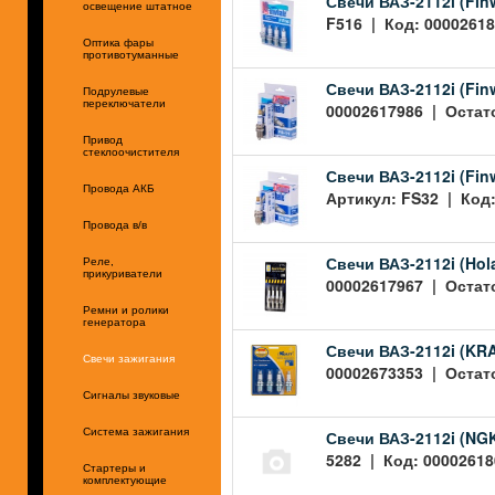
Свечи ВАЗ-2112i (Fin
освещение штатное
F516 | Код: 00002618
Оптика фары
противотуманные
Свечи ВАЗ-2112i (Fin
Подрулевые
переключатели
00002617986 | Остато
Привод
стеклоочистителя
Свечи ВАЗ-2112i (Finw
Провода АКБ
Артикул: FS32 | Код:
Провода в/в
Свечи ВАЗ-2112i (Hola
Реле,
прикуриватели
00002617967 | Остато
Ремни и ролики
генератора
Свечи ВАЗ-2112i (KR
Свечи зажигания
00002673353 | Остато
Сигналы звуковые
Система зажигания
Свечи ВАЗ-2112i (NG
5282 | Код: 00002618
Стартеры и
комплектующие