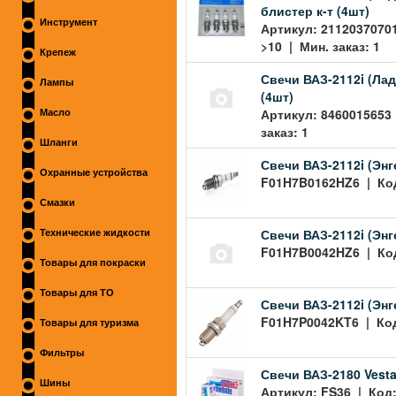
блистер к-т (4шт)
Инструмент
Артикул: 2112037070
>10 | Мин. заказ: 1
Крепеж
Свечи ВАЗ-2112i (Ла
Лампы
(4шт)
Артикул: 8460015653 
Масло
заказ: 1
Шланги
Свечи ВАЗ-2112i (Энг
Охранные устройства
F01H7B0162HZ6 | Код:
Смазки
Свечи ВАЗ-2112i (Энг
Технические жидкости
F01H7B0042HZ6 | Код:
Товары для покраски
Товары для ТО
Свечи ВАЗ-2112i (Энг
F01H7P0042KT6 | Код:
Товары для туризма
Фильтры
Свечи ВАЗ-2180 Vesta
Шины
Артикул: FS36 | Код: