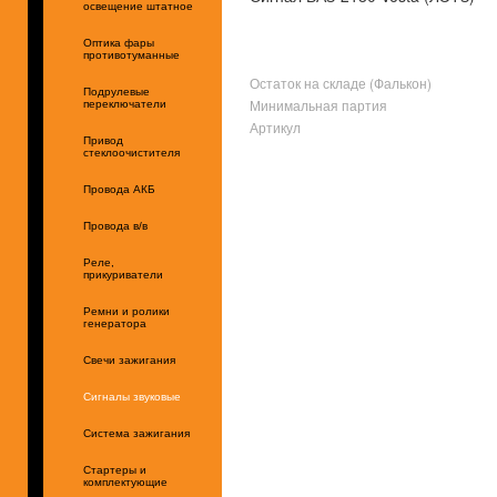
освещение штатное
Оптика фары
противотуманные
Остаток на складе (Фалькон)
Подрулевые
Минимальная партия
переключатели
Артикул
Привод
стеклоочистителя
Провода АКБ
Провода в/в
Реле,
прикуриватели
Ремни и ролики
генератора
Свечи зажигания
Сигналы звуковые
Система зажигания
Стартеры и
комплектующие