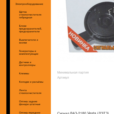
Электрооборудование
Щетка
стеклоочистителя
гибридная
Блоки
предохранителей,
предохранители
Выключатели и
кнопки
Генераторы и
комплектующие
Датчики и
контроллеры
Минимальная партия
Клеммы
Артикул
Колодки и разъёмы
Лента
стеклоочистителя
Оптика задние
фонари штатные
Сигнал ВАЗ-2180 Vesta (ЛЭТЗ)
Оптика переднее