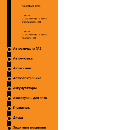
Ходовые огни
Щетка
стеклоочистителя
бескаркасная
Щетка
стеклоочистителя
каркасная
Автозапчасти ГАЗ
Автомузыка
Автохимия
Автоэлектроника
Аккумуляторы
Аксессуары для авто
Глушитель
Диски
Защитные покрытия