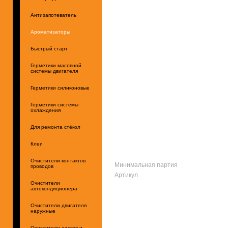
Антизапотеватель
Ароматизаторы
Быстрый старт
Герметики масляной
системы двигателя
Герметики силиконовые
Герметики системы
охлаждения
Для ремонта стёкол
Клеи
Очистители контактов
Минимальная партия
проводов
Артикул
Очистители
автокондиционера
Очистители двигателя
наружные
Очистители дисков и