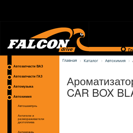
Гл
Главная
Каталог
Автохимия
Автозапчасти ВАЗ
Ароматизато
Автозапчасти ГАЗ
CAR BOX BL
Автомузыка
Автохимия
Автошампунь
Антигели и
размораживатели
дизтоплива
Антидождь