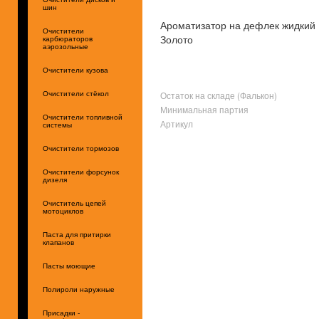
шин
Ароматизатор на дефлек жидки
Очистители
Золото
карбюраторов
аэрозольные
Очистители кузова
Остаток на складе (Фалькон)
Очистители стёкол
Минимальная партия
Очистители топливной
Артикул
системы
Очистители тормозов
Очистители форсунок
дизеля
Очиститель цепей
мотоциклов
Паста для притирки
клапанов
Пасты моющие
Полироли наружные
Присадки -