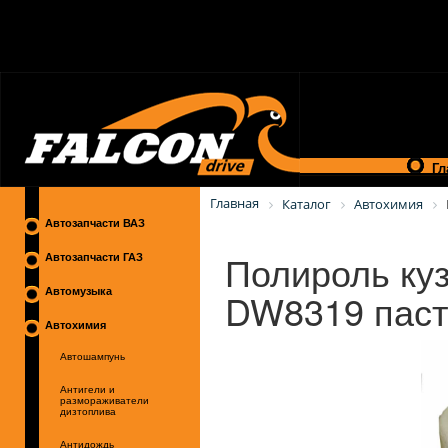
Гл
Главная
Каталог
Автохимия
Автозапчасти ВАЗ
Полироль куз
Автозапчасти ГАЗ
DW8319 паст
Автомузыка
Автохимия
Автошампунь
Антигели и
размораживатели
дизтоплива
Антидождь