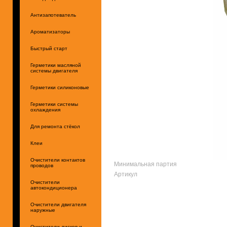
Антизапотеватель
Ароматизаторы
Быстрый старт
Герметики масляной
системы двигателя
Герметики силиконовые
Герметики системы
охлаждения
Для ремонта стёкол
Клеи
Очистители контактов
Минимальная партия
проводов
Артикул
Очистители
автокондиционера
Очистители двигателя
наружные
Очистители дисков и