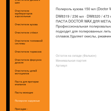
шин
Полироль кузова 150 мл (Doctor
Очистители
карбюраторов
DW8319 / 236 мл · DW8320 / 473
аэрозольные
ПАСТА DOCTOR WAX ДЛЯ МЕТА
Очистители кузова
Профессиональная полировальна
подходит для полированных литы
Очистители стёкол
сплавов.Удаляет окислы, ржавчин
Очистители топливной
системы
Очистители тормозов
Остаток на складе (Фалькон)
Минимальная партия
Очистители форсунок
дизеля
Артикул
Очиститель цепей
мотоциклов
Паста для притирки
клапанов
Пасты моющие
Полироли наружные
Присадки -