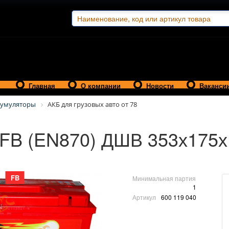
Главная
О компании
Новости
Ваканси
кумуляторы
АКБ для грузовых авто от 78
 FB (EN870) ДШВ 353х175х
FB
Минимальная партия
1
Артикул
600 119 040