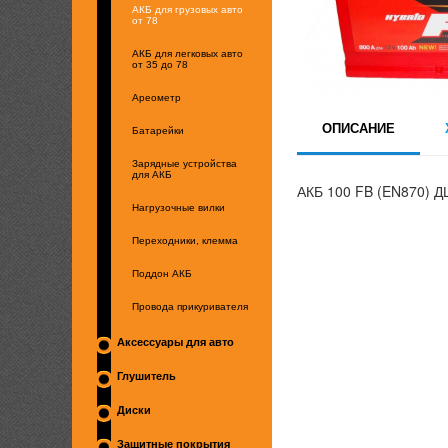
АКБ для грузовых авто
от 78
АКБ для легковых авто
от 35 до 78
Ареометр
ОПИСАНИЕ
Батарейки
Зарядные устройства
для АКБ
АКБ 100 FB (EN870) Д
Нагрузочные вилки
Переходники, клемма
Поддон АКБ
Провода прикуривателя
Аксессуары для авто
Глушитель
Диски
Защитные покрытия