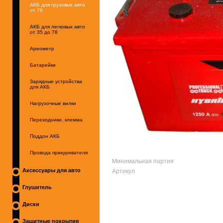
АКБ для грузовых авто
от 78
АКБ для легковых авто
от 35 до 78
Ареометр
Батарейки
Зарядные устройства
для АКБ
Нагрузочные вилки
Переходники, клемма
Поддон АКБ
Провода прикуривателя
Минимальная партия
Артикул
Аксессуары для авто
Глушитель
Диски
Защитные покрытия