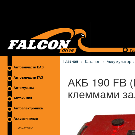
Гл
Главная
Каталог
Аккумуляторы
Автозапчасти ВАЗ
АКБ 190 FB 
Автозапчасти ГАЗ
клеммами за
Автомузыка
Автохимия
Автоэлектроника
Аккумуляторы
Азиатские