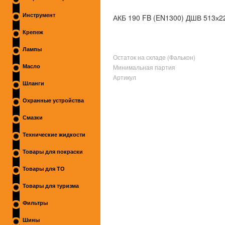
Инструмент
АКБ 190 FB (EN1300) ДШВ 513х2
Крепеж
Лампы
Остаток на складе (Фалькон)
Минимальная партия
Масло
Артикул
Шланги
Охранные устройства
Смазки
Технические жидкости
Товары для покраски
Товары для ТО
Товары для туризма
Фильтры
Шины