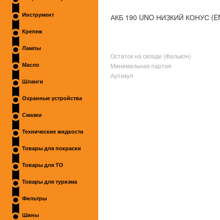
Инструмент
АКБ 190 UNO НИЗКИЙ КОНУС (E
Крепеж
Лампы
Остаток на складе (Фалькон)
Минимальная партия
Масло
Артикул
Шланги
Охранные устройства
Смазки
Технические жидкости
Товары для покраски
Товары для ТО
Товары для туризма
Фильтры
Шины