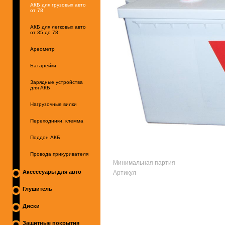
АКБ для грузовых авто
от 78
АКБ для легковых авто
от 35 до 78
Ареометр
Батарейки
Зарядные устройства
для АКБ
Нагрузочные вилки
Переходники, клемма
Поддон АКБ
Провода прикуривателя
Минимальная партия
Артикул
Аксессуары для авто
Глушитель
Диски
Защитные покрытия