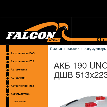
Гл
Главная
Каталог
Аккумуляторы
Автозапчасти ВАЗ
АКБ 190 UN
Автозапчасти ГАЗ
ДШВ 513х22
Автомузыка
Автохимия
Автоэлектроника
Аккумуляторы
Азиатские