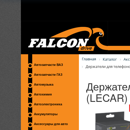
Главная
Каталог
Акс
Автозапчасти ВАЗ
Держатели для телефоно
Автозапчасти ГАЗ
Держате
Автомузыка
(LECAR)
Автохимия
Автоэлектроника
Аккумуляторы
Аксессуары для авто