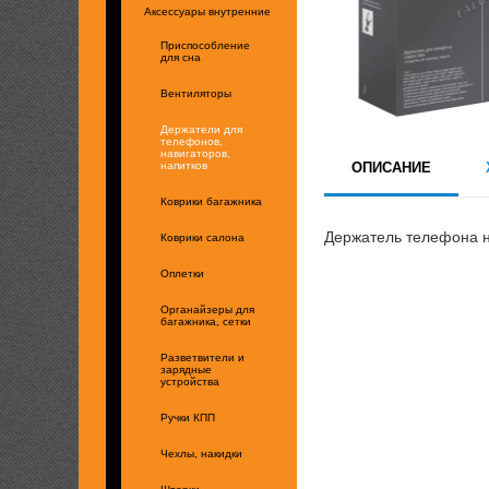
Аксессуары внутренние
Приспособление
для сна
Вентиляторы
Держатели для
телефонов,
навигаторов,
ОПИСАНИЕ
напитков
Коврики багажника
Держатель телефона н
Коврики салона
Оплетки
Органайзеры для
багажника, сетки
Разветвители и
зарядные
устройства
Ручки КПП
Чехлы, накидки