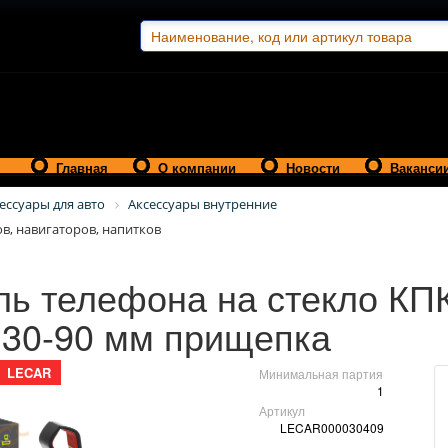
Главная
О компании
Новости
Ваканси
ессуары для авто
Аксессуары внутренние
в, навигаторов, напитков
ль телефона на стекло КП
 30-90 мм прищепка
LECAR
Минимальная партия
1
Артикул
LECAR000030409