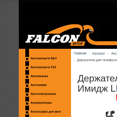
Главная
Каталог
Акс
Автозапчасти ВАЗ
Держатели для телефоно
Автозапчасти ГАЗ
Держате
Автомузыка
Имидж L
Автохимия
Автоэлектроника
Аккумуляторы
Аксессуары для авто