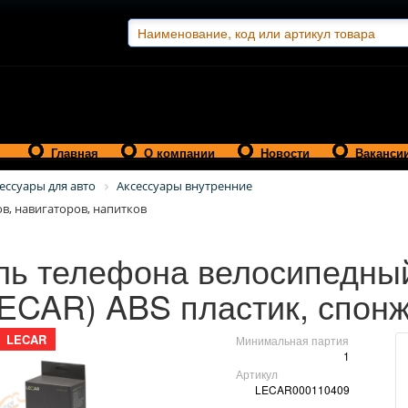
Главная
О компании
Новости
Ваканси
ессуары для авто
Аксессуары внутренние
в, навигаторов, напитков
ль телефона велосипедный
ECAR) ABS пластик, спон
LECAR
Минимальная партия
1
Артикул
LECAR000110409