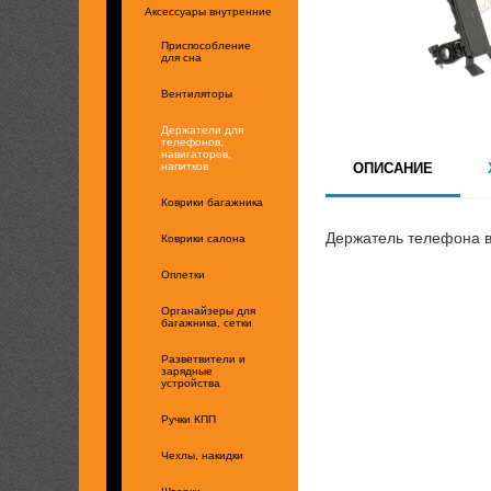
Аксессуары внутренние
Приспособление
для сна
Вентиляторы
Держатели для
телефонов,
навигаторов,
ОПИСАНИЕ
напитков
Коврики багажника
Держатель телефона 
Коврики салона
Оплетки
Органайзеры для
багажника, сетки
Разветвители и
зарядные
устройства
Ручки КПП
Чехлы, накидки