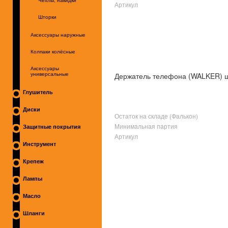
Чехлы, накидки
Артикул
Шторки
Аксессуары наружные
Колпаки колёсные
Аксессуары
Держатель телефона (WALKER) ша
универсальные
Глушитель
Диски
Остаток на складе (Фалькон)
Минимальная партия
Защитные покрытия
Артикул
Инструмент
Крепеж
Лампы
Масло
Шланги