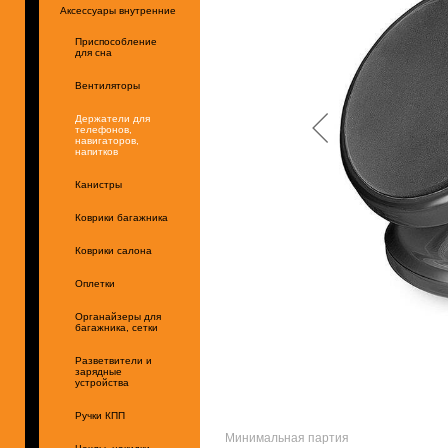
Аксессуары внутренние
Приспособление
для сна
Вентиляторы
Держатели для
телефонов,
навигаторов,
напитков
Канистры
Коврики багажника
Коврики салона
Оплетки
Органайзеры для
багажника, сетки
Разветвители и
зарядные
устройства
Ручки КПП
Минимальная партия