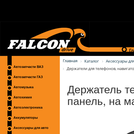
Гл
Главная
Каталог
Аксессуары для
Автозапчасти ВАЗ
Держатели для телефонов, навигат
Автозапчасти ГАЗ
Держатель т
Автомузыка
панель, на м
Автохимия
Автоэлектроника
Аккумуляторы
Аксессуары для авто