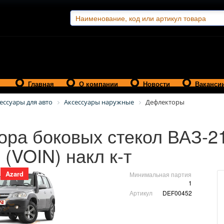
Главная
О компании
Новости
Ваканси
ессуары для авто
Аксессуары наружные
Дефлекторы
ора боковых стекол ВАЗ-2
(VOIN) накл к-т
Azard
Минимальная партия
1
Артикул
DEF00452