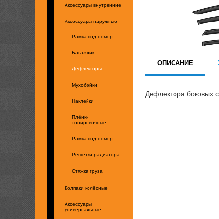
Аксессуары внутренние
Аксессуары наружные
Рамка под номер
Багажник
ОПИСАНИЕ
Дефлекторы
Мухобойки
Дефлектора боковых с
Наклейки
Плёнки
тонировочные
Рамка под номер
Решетки радиатора
Стяжка груза
Колпаки колёсные
Аксессуары
универсальные