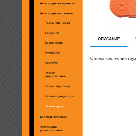
Аксессуары внутренние
Аксессуары наружные
Рамка под номер
Багажник
ОПИСАНИЕ
Дефлекторы
Мухобойки
Стяжка крепления груз
Наклейки
Плёнки
тонировочные
Рамка под номер
Решетки радиатора
Стяжка груза
Колпаки колёсные
Аксессуары
универсальные