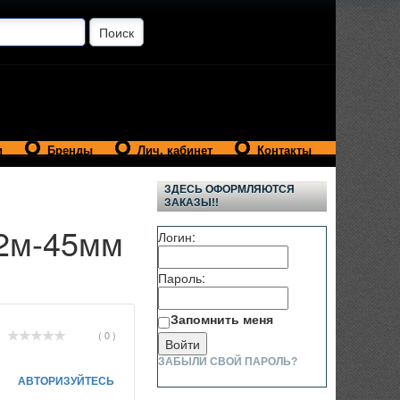
и
Бренды
Лич. кабинет
Контакты
ЗДЕСЬ ОФОРМЛЯЮТСЯ
ЗАКАЗЫ!!
12м-45мм
Логин:
Пароль:
Запомнить меня
( 0 )
ЗАБЫЛИ СВОЙ ПАРОЛЬ?
АВТОРИЗУЙТЕСЬ