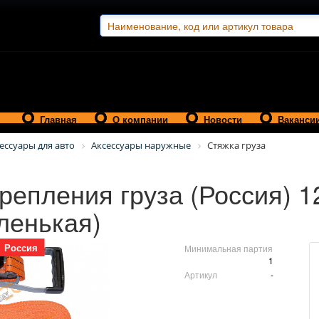
Главная
О компании
Новости
Ваканси
ессуары для авто
Аксессуары наружные
Стяжка груза
репления груза (Россия) 
ленькая)
Россия
Минимальная партия
1
Артикул
-