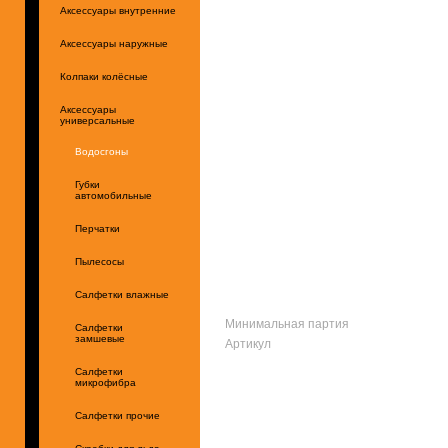
Аксессуары внутренние
Аксессуары наружные
Колпаки колёсные
Аксессуары
универсальные
Водосгоны
Губки
автомобильные
Перчатки
Пылесосы
Салфетки влажные
Минимальная партия
Салфетки
замшевые
Артикул
Салфетки
микрофибра
Салфетки прочие