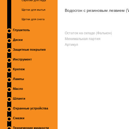
Скребки для льда
Водосгон с резиновым лезвием (
Щетки для мытья
Щетки для снега
Глушитель
Остаток на складе (Фалькон)
Минимальная партия
Диски
Артикул
Защитные покрытия
Инструмент
Крепеж
Лампы
Масло
Шланги
Охранные устройства
Смазки
Технические жидкости