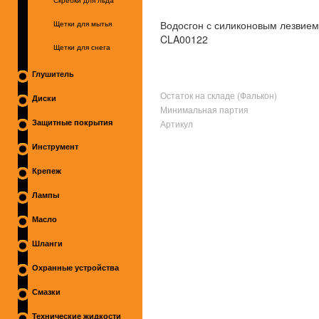
Скребки для льда
Водосгон с силиконовым лезвием 
Щетки для мытья
CLA00122
Щетки для снега
Глушитель
Остаток на складе (Фалькон)
Диски
Минимальная партия
Артикул
Защитные покрытия
Инструмент
Крепеж
Лампы
Масло
Шланги
Охранные устройства
Смазки
Технические жидкости