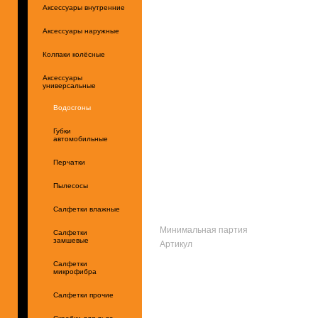
Аксессуары внутренние
Аксессуары наружные
Колпаки колёсные
Аксессуары
универсальные
Водосгоны
Губки
автомобильные
Перчатки
Пылесосы
Салфетки влажные
Минимальная партия
Салфетки
замшевые
Артикул
Салфетки
микрофибра
Салфетки прочие