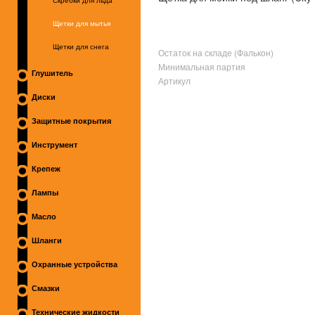
Скребки для льда
Щетки для мытья
Щетки для снега
Остаток на складе (Фалькон)
Минимальная партия
Глушитель
Артикул
Диски
Защитные покрытия
Инструмент
Крепеж
Лампы
Масло
Шланги
Охранные устройства
Смазки
Технические жидкости