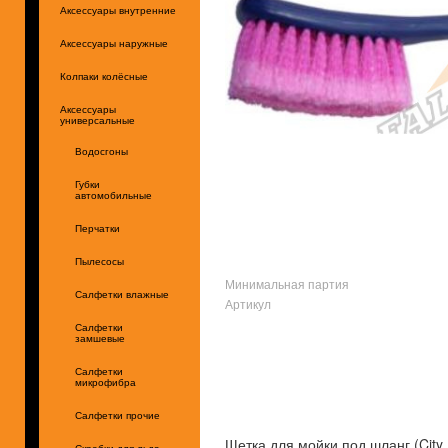
Аксессуары внутренние
Аксессуары наружные
Колпаки колёсные
Аксессуары
универсальные
Водосгоны
Губки
автомобильные
Перчатки
Пылесосы
Минимальная партия
Салфетки влажные
Артикул
Салфетки
замшевые
Салфетки
микрофибра
Салфетки прочие
Щетка для мойки под шланг (City