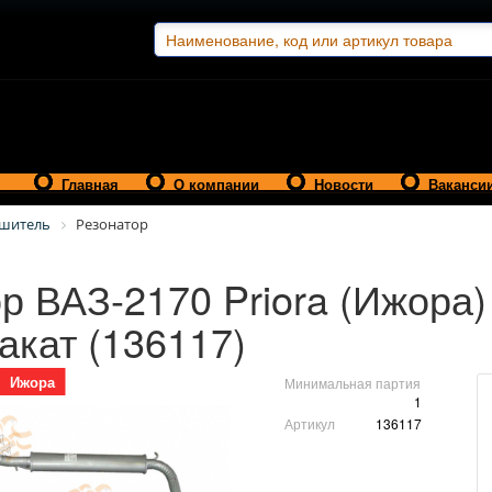
Главная
О компании
Новости
Ваканси
ушитель
Резонатор
р ВАЗ-2170 Priora (Ижора)
акат (136117)
Ижора
Минимальная партия
1
Артикул
136117