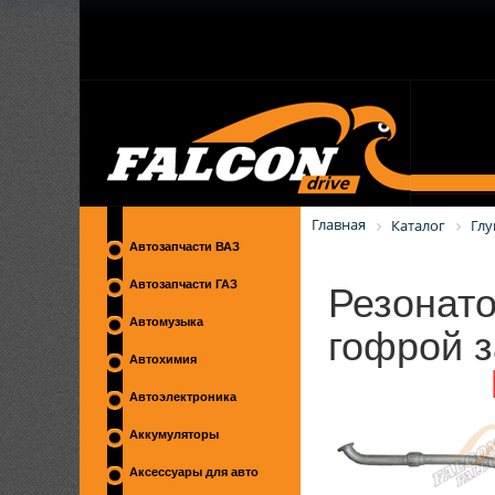
Главная
Каталог
Гл
Автозапчасти ВАЗ
Резонато
Автозапчасти ГАЗ
гофрой з
Автомузыка
Автохимия
Автоэлектроника
Аккумуляторы
Аксессуары для авто