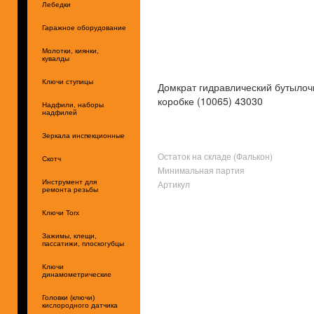
Лебедки
Гаражное оборудование
Молотки, киянки,
кувалды
Ключи ступицы
Домкрат гидравлический бутылочн
коробке (10065) 43030
Надфили, наборы
надфилей
Зеркала инспекционные
Остаток на складе (Фалькон)
Скотч
Минимальная партия
Артикул
Инструмент для
ремонта резьбы
Ключи Torx
Зажимы, клещи,
пассатижи, плоскогубцы
Ключи
динамометрические
Головки (ключи)
кислородного датчика