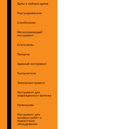
Щупы и наборы щупов
Рассухариватели
Стробоскопы
Металлорежущий
инструмент
Стетоскопы
Пинцеты
Ударный инструмент
Распылители
Электроинструмент
Инструмент для
поврежденного крепежа
Напильники
Инструмент для
кузовных работ и
покрасочное
оборудование