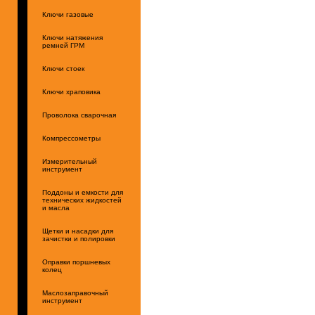
Ключи газовые
Ключи натяжения
ремней ГРМ
Ключи стоек
Ключи храповика
Проволока сварочная
Компрессометры
Измерительный
инструмент
Поддоны и емкости для
технических жидкостей
и масла
Щетки и насадки для
зачистки и полировки
Оправки поршневых
колец
Маслозаправочный
инструмент