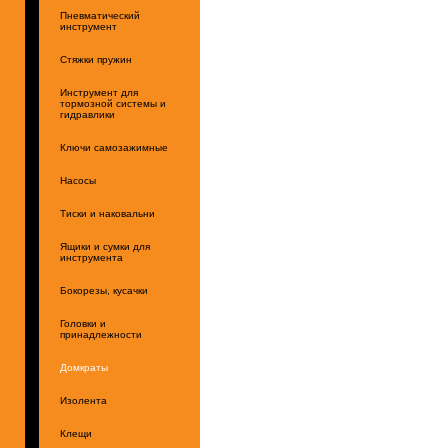
Пневматический
инструмент
Стяжки пружин
Инструмент для
тормозной системы и
гидравлики
Ключи самозажимные
Насосы
Тиски и наковальни
Ящики и сумки для
инструмента
Бокорезы, кусачки
Головки и
принадлежности
Домкраты
Изолента
Клещи