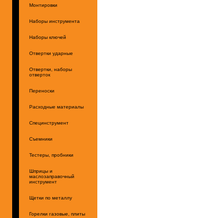
Монтировки
Наборы инструмента
Наборы ключей
Отвертки ударные
Отвертки, наборы
отверток
Переноски
Расходные материалы
Специнструмент
Съемники
Тестеры, пробники
Шприцы и
маслозаправочный
инструмент
Щетки по металлу
Горелки газовые, плиты