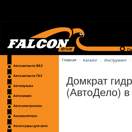
Гл
Главная
Каталог
Инструмент
Автозапчасти ВАЗ
Домкрат гидр
Автозапчасти ГАЗ
(АвтоДело) в
Автомузыка
Автохимия
Автоэлектроника
Аккумуляторы
Аксессуары для авто