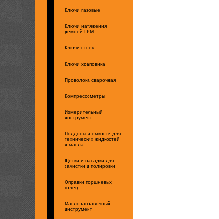
Ключи газовые
Ключи натяжения
ремней ГРМ
Ключи стоек
Ключи храповика
Проволока сварочная
Компрессометры
Измерительный
инструмент
Поддоны и емкости для
технических жидкостей
и масла
Щетки и насадки для
зачистки и полировки
Оправки поршневых
колец
Маслозаправочный
инструмент