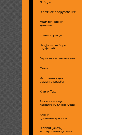
Лебедки
Гаражное оборудование
Молотки, киянки,
кувалды
Ключи ступицы
Надфили, наборы
надфилей
Зеркала инспекционные
Скотч
Инструмент для
ремонта резьбы
Ключи Torx
Зажимы, клещи,
пассатижи, плоскогубцы
Ключи
динамометрические
Головки (ключи)
кислородного датчика