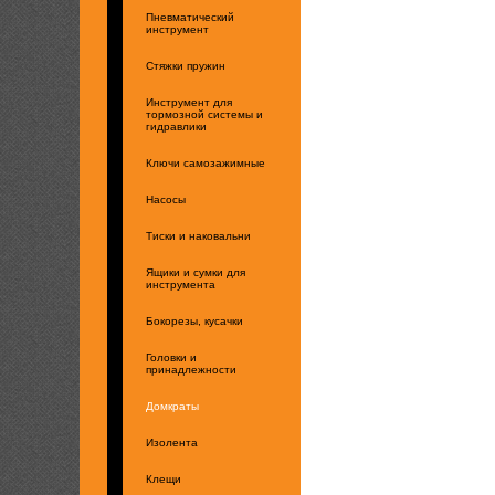
Пневматический
инструмент
Стяжки пружин
Инструмент для
тормозной системы и
гидравлики
Ключи самозажимные
Насосы
Тиски и наковальни
Ящики и сумки для
инструмента
Бокорезы, кусачки
Головки и
принадлежности
Домкраты
Изолента
Клещи