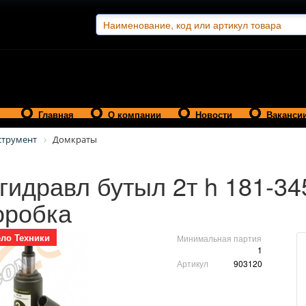
Главная
О компании
Новости
Ваканси
струмент
Домкраты
гидравл бутыл 2т h 181-34
оробка
ло Техники
Минимальная партия
1
Артикул
903120