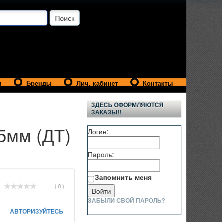
и
Бренды
Лич. кабинет
Контакты
ЗДЕСЬ ОФОРМЛЯЮТСЯ
ЗАКАЗЫ!!
5мм (ДТ)
Логин:
Пароль:
Запомнить меня
( 0 )
ЗАБЫЛИ СВОЙ ПАРОЛЬ?
АВТОРИЗУЙТЕСЬ