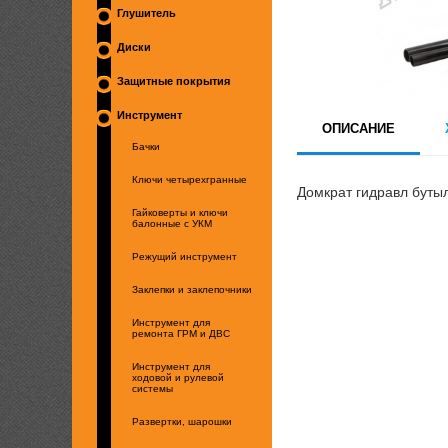
Глушитель
Диски
Защитные покрытия
Инструмент
ОПИСАНИЕ
Бачки
Ключи четырехгранные
Домкрат гидравл бутыл
Гайковерты и ключи
балонные с УКМ
Режущий инструмент
Заклепки и заклепочники
Инструмент для
ремонта ГРМ и ДВС
Инструмент для
ходовой и рулевой
системы
Развертки, шарошки