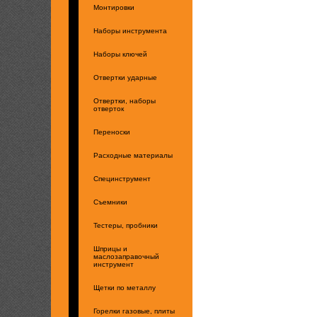
Монтировки
Наборы инструмента
Наборы ключей
Отвертки ударные
Отвертки, наборы
отверток
Переноски
Расходные материалы
Специнструмент
Съемники
Тестеры, пробники
Шприцы и
маслозаправочный
инструмент
Щетки по металлу
Горелки газовые, плиты