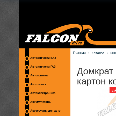
Главная
Каталог
Ин
Автозапчасти ВАЗ
Домкрат 
Автозапчасти ГАЗ
картон к
Автомузыка
Автохимия
Де
Автоэлектроника
Аккумуляторы
Аксессуары для авто