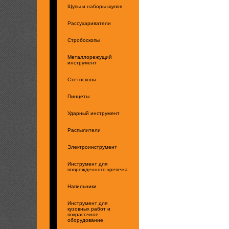
Щупы и наборы щупов
Рассухариватели
Стробоскопы
Металлорежущий
инструмент
Стетоскопы
Пинцеты
Ударный инструмент
Распылители
Электроинструмент
Инструмент для
поврежденного крепежа
Напильники
Инструмент для
кузовных работ и
покрасочное
оборудование