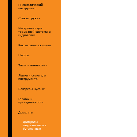
Пневматический
инструмент
Стяжки пружин
Инструмент для
тормозной системы и
гидравлики
Ключи самозажимные
Насосы
Тиски и наковальни
Ящики и сумки для
инструмента
Бокорезы, кусачки
Головки и
принадлежности
Домкраты
Домкраты
гидравлические
бутылочные