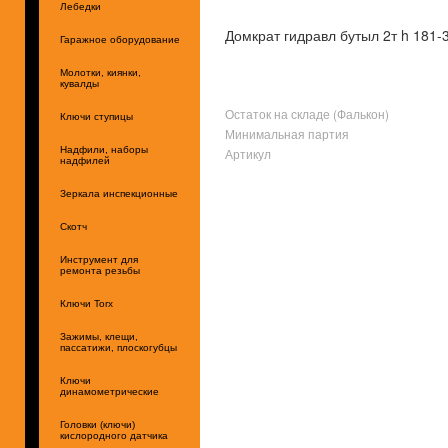
Лебедки
Домкрат гидравл бутыл 2т h 181-
Гаражное оборудование
Молотки, киянки,
кувалды
Остаток на складе (Фалькон)
Ключи ступицы
Минимальная партия
Надфили, наборы
Артикул
надфилей
Зеркала инспекционные
Скотч
Инструмент для
ремонта резьбы
Ключи Torx
Зажимы, клещи,
пассатижи, плоскогубцы
Ключи
динамометрические
Головки (ключи)
кислородного датчика