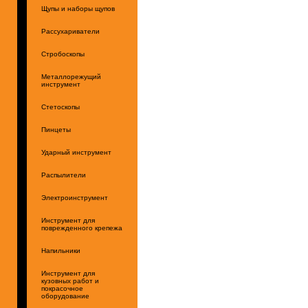
Щупы и наборы щупов
Рассухариватели
Стробоскопы
Металлорежущий
инструмент
Стетоскопы
Пинцеты
Ударный инструмент
Распылители
Электроинструмент
Инструмент для
поврежденного крепежа
Напильники
Инструмент для
кузовных работ и
покрасочное
оборудование