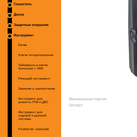
Глушитель
Диски
Защитные покрытия
Инструмент
Бачки
Ключи четырехгранные
Гайковерты и ключи
балонные с УКМ
Режущий инструмент
Заклепки и заклепочники
Минимальная партия
Инструмент для
ремонта ГРМ и ДВС
Артикул
Инструмент для
ходовой и рулевой
системы
Развертки, шарошки