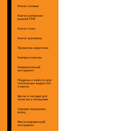
Ключи газовые
Ключи натяжения
ремней ГРМ
Ключи стоек
Ключи храповика
Проволока сварочная
Компрессометры
Измерительный
инструмент
Поддоны и емкости для
технических жидкостей
и масла
Щетки и насадки для
зачистки и полировки
Оправки поршневых
колец
Маслозаправочный
инструмент