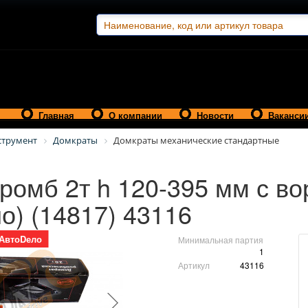
Главная
О компании
Новости
Ваканси
струмент
Домкраты
Домкраты механические стандартные
ромб 2т h 120-395 мм с во
о) (14817) 43116
АвтоDело
Минимальная партия
1
Артикул
43116