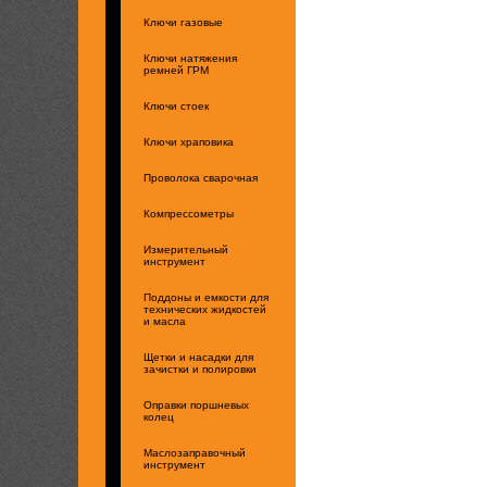
Ключи газовые
Ключи натяжения
ремней ГРМ
Ключи стоек
Ключи храповика
Проволока сварочная
Компрессометры
Измерительный
инструмент
Поддоны и емкости для
технических жидкостей
и масла
Щетки и насадки для
зачистки и полировки
Оправки поршневых
колец
Маслозаправочный
инструмент