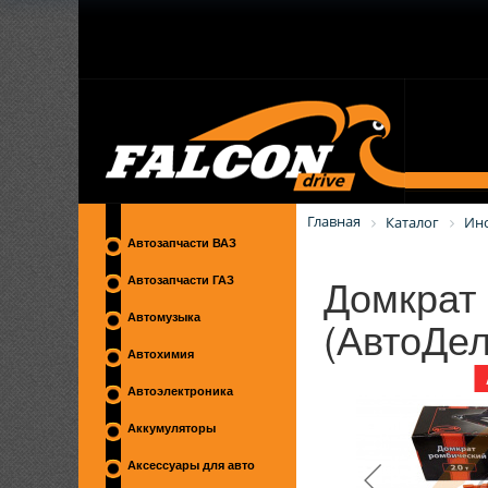
Главная
Каталог
Ин
Автозапчасти ВАЗ
Домкрат 
Автозапчасти ГАЗ
(АвтоДел
Автомузыка
Автохимия
Автоэлектроника
Аккумуляторы
Аксессуары для авто