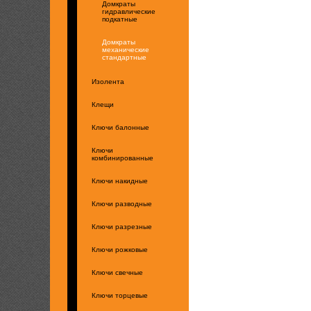
Домкраты
гидравлические
подкатные
Домкраты
механические
стандартные
Изолента
Клещи
Ключи балонные
Ключи
комбинированные
Ключи накидные
Ключи разводные
Ключи разрезные
Ключи рожковые
Ключи свечные
Ключи торцевые