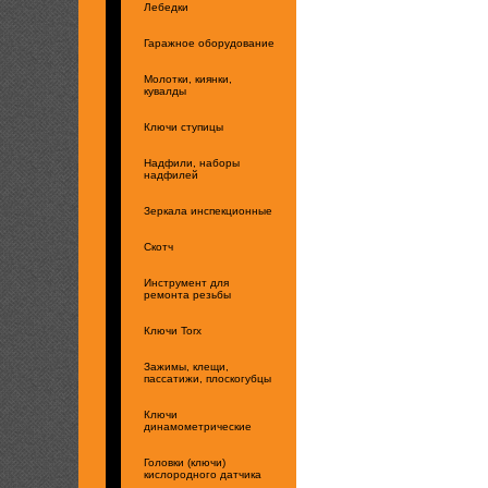
Лебедки
Гаражное оборудование
Молотки, киянки,
кувалды
Ключи ступицы
Надфили, наборы
надфилей
Зеркала инспекционные
Скотч
Инструмент для
ремонта резьбы
Ключи Torx
Зажимы, клещи,
пассатижи, плоскогубцы
Ключи
динамометрические
Головки (ключи)
кислородного датчика