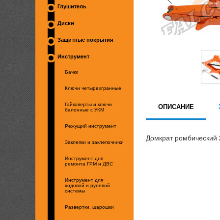
Глушитель
Диски
Защитные покрытия
Инструмент
Бачки
Ключи четырехгранные
Гайковерты и ключи
ОПИСАНИЕ
балонные с УКМ
Режущий инструмент
Домкрат ромбический 2
Заклепки и заклепочники
Инструмент для
ремонта ГРМ и ДВС
Инструмент для
ходовой и рулевой
системы
Развертки, шарошки