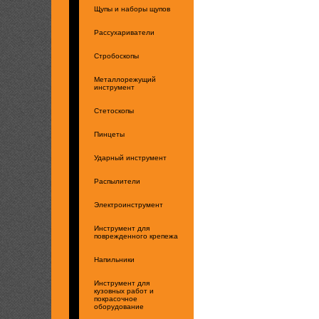
Щупы и наборы щупов
Рассухариватели
Стробоскопы
Металлорежущий
инструмент
Стетоскопы
Пинцеты
Ударный инструмент
Распылители
Электроинструмент
Инструмент для
поврежденного крепежа
Напильники
Инструмент для
кузовных работ и
покрасочное
оборудование