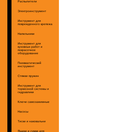
Распылители
Электроинструмент
Инструмент для
поврежденного крепежа
Напильники
Инструмент для
кузовных работ и
покрасочное
оборудование
Пневматический
инструмент
Стяжки пружин
Инструмент для
тормозной системы и
гидравлики
Ключи самозажимные
Насосы
Тиски и наковальни
Ящики и сумки для