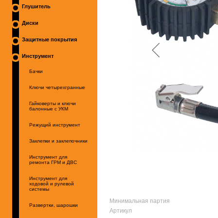
Глушитель
Диски
Защитные покрытия
Инструмент
Бачки
Ключи четырехгранные
Гайковерты и ключи
балонные с УКМ
Режущий инструмент
Заклепки и заклепочники
Инструмент для
ремонта ГРМ и ДВС
Инструмент для
ходовой и рулевой
системы
Минимальная партия
Развертки, шарошки
Артикул