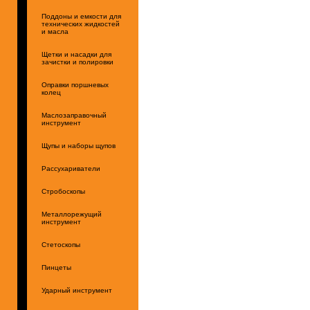
Поддоны и емкости для
технических жидкостей
и масла
Щетки и насадки для
зачистки и полировки
Оправки поршневых
колец
Маслозаправочный
инструмент
Щупы и наборы щупов
Рассухариватели
Стробоскопы
Металлорежущий
инструмент
Стетоскопы
Пинцеты
Ударный инструмент