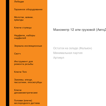
Лебедки
Гаражное оборудование
Молотки, киянки,
кувалды
Ключи ступицы
Манометр 12 атм грузовой (АвтоД
Надфили, наборы
надфилей
Зеркала инспекционные
Остаток на складе (Фалькон)
Минимальная партия
Скотч
Артикул
Инструмент для
ремонта резьбы
Ключи Torx
Зажимы, клещи,
пассатижи, плоскогубцы
Ключи
динамометрические
Головки (ключи)
кислородного датчика