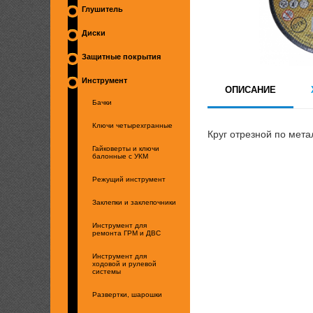
Глушитель
Диски
Защитные покрытия
Инструмент
ОПИСАНИЕ
Бачки
Ключи четырехгранные
Круг отрезной по мета
Гайковерты и ключи
балонные с УКМ
Режущий инструмент
Заклепки и заклепочники
Инструмент для
ремонта ГРМ и ДВС
Инструмент для
ходовой и рулевой
системы
Развертки, шарошки