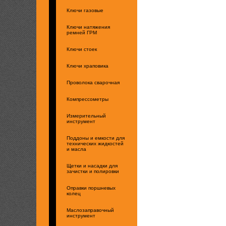
Ключи газовые
Ключи натяжения
ремней ГРМ
Ключи стоек
Ключи храповика
Проволока сварочная
Компрессометры
Измерительный
инструмент
Поддоны и емкости для
технических жидкостей
и масла
Щетки и насадки для
зачистки и полировки
Оправки поршневых
колец
Маслозаправочный
инструмент