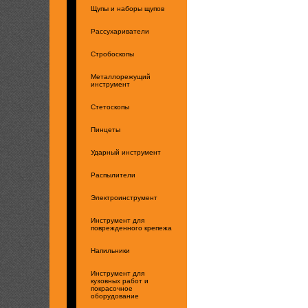
Щупы и наборы щупов
Рассухариватели
Стробоскопы
Металлорежущий
инструмент
Стетоскопы
Пинцеты
Ударный инструмент
Распылители
Электроинструмент
Инструмент для
поврежденного крепежа
Напильники
Инструмент для
кузовных работ и
покрасочное
оборудование