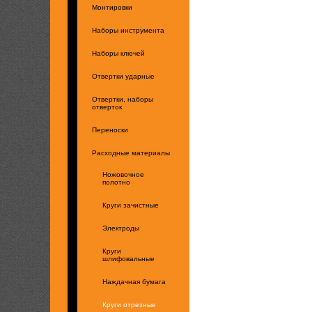
Монтировки
Наборы инструмента
Наборы ключей
Отвертки ударные
Отвертки, наборы
отверток
Переноски
Расходные материалы
Ножовочное
полотно
Круги зачистные
Электроды
Круги
шлифовальные
Наждачная бумага
Круги отрезные