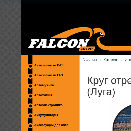
Главная
Каталог
Ин
Автозапчасти ВАЗ
Круг отр
Автозапчасти ГАЗ
(Луга)
Автомузыка
Автохимия
Автоэлектроника
Аккумуляторы
Аксессуары для авто