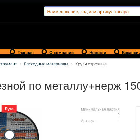
Главная
О компании
Новости
Ваканси
струмент
Расходные материалы
Круги отрезные
езной по металлу+нерж 150
Луга
Минимальная партия
1
Артикул
-