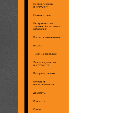
Пневматический
инструмент
Стяжки пружин
Инструмент для
тормозной системы и
гидравлики
Ключи самозажимные
Насосы
Тиски и наковальни
Ящики и сумки для
инструмента
Бокорезы, кусачки
Головки и
принадлежности
Домкраты
Изолента
Клещи