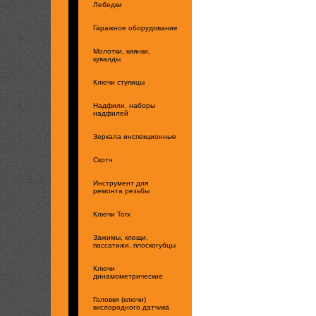
Лебедки
Гаражное оборудование
Молотки, киянки,
кувалды
Ключи ступицы
Надфили, наборы
надфилей
Зеркала инспекционные
Скотч
Инструмент для
ремонта резьбы
Ключи Torx
Зажимы, клещи,
пассатижи, плоскогубцы
Ключи
динамометрические
Головки (ключи)
кислородного датчика