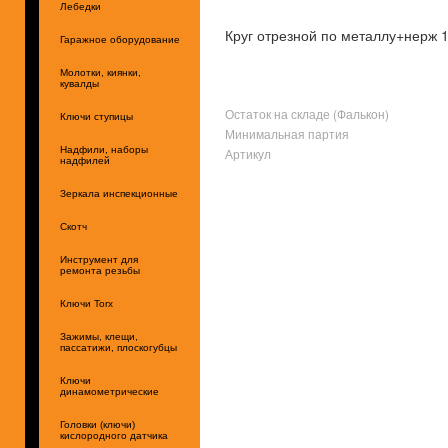
Лебедки
Круг отрезной по металлу+нерж 1
Гаражное оборудование
Молотки, киянки,
кувалды
Остаток на складе (Фалькон)
Ключи ступицы
Минимальная партия
Надфили, наборы
Артикул
надфилей
Зеркала инспекционные
Скотч
Инструмент для
ремонта резьбы
Ключи Torx
Зажимы, клещи,
пассатижи, плоскогубцы
Ключи
динамометрические
Головки (ключи)
кислородного датчика