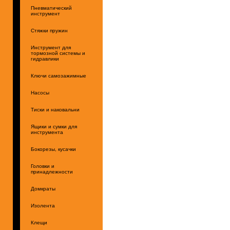
Пневматический
инструмент
Стяжки пружин
Инструмент для
тормозной системы и
гидравлики
Ключи самозажимные
Насосы
Тиски и наковальни
Ящики и сумки для
инструмента
Бокорезы, кусачки
Головки и
принадлежности
Домкраты
Изолента
Клещи