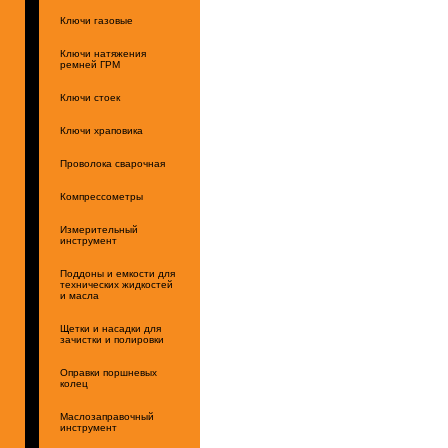
Ключи газовые
Ключи натяжения
ремней ГРМ
Ключи стоек
Ключи храповика
Проволока сварочная
Компрессометры
Измерительный
инструмент
Поддоны и емкости для
технических жидкостей
и масла
Щетки и насадки для
зачистки и полировки
Оправки поршневых
колец
Маслозаправочный
инструмент