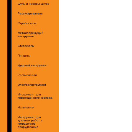
Щупы и наборы щупов
Рассухариватели
Стробоскопы
Металлорежущий
инструмент
Стетоскопы
Пинцеты
Ударный инструмент
Распылители
Электроинструмент
Инструмент для
поврежденного крепежа
Напильники
Инструмент для
кузовных работ и
покрасочное
оборудование