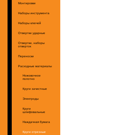
Монтировки
Наборы инструмента
Наборы ключей
Отвертки ударные
Отвертки, наборы
отверток
Переноски
Расходные материалы
Ножовочное
полотно
Круги зачистные
Электроды
Круги
шлифовальные
Наждачная бумага
Круги отрезные