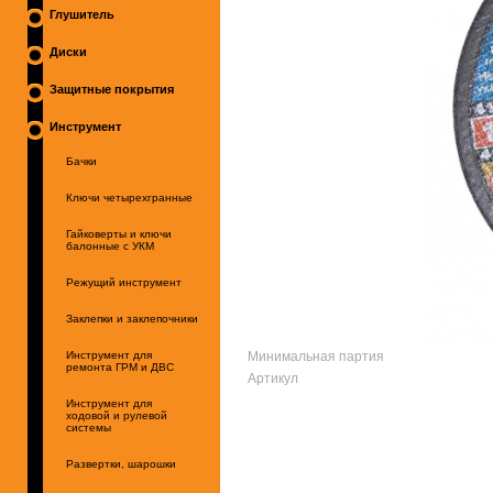
Глушитель
Диски
Защитные покрытия
Инструмент
Бачки
Ключи четырехгранные
Гайковерты и ключи
балонные с УКМ
Режущий инструмент
Заклепки и заклепочники
Минимальная партия
Инструмент для
ремонта ГРМ и ДВС
Артикул
Инструмент для
ходовой и рулевой
системы
Развертки, шарошки