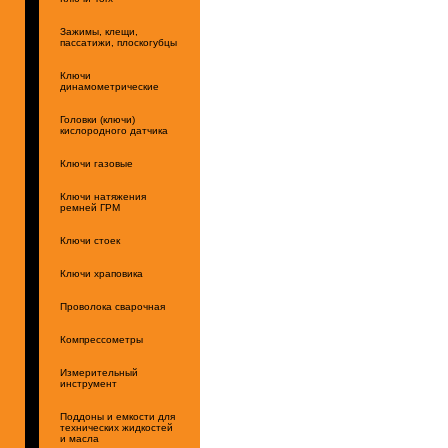
Зажимы, клещи,
пассатижи, плоскогубцы
Ключи
динамометрические
Головки (ключи)
кислородного датчика
Ключи газовые
Ключи натяжения
ремней ГРМ
Ключи стоек
Ключи храповика
Проволока сварочная
Компрессометры
Измерительный
инструмент
Поддоны и емкости для
технических жидкостей
и масла