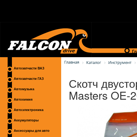
Гл
Главная
Каталог
Инструмент
Автозапчасти ВАЗ
Скотч двуст
Автозапчасти ГАЗ
Masters OE
Автомузыка
Автохимия
Автоэлектроника
Аккумуляторы
Аксессуары для авто