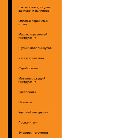
Щетки и насадки для
зачистки и полировки
Оправки поршневых
колец
Маслозаправочный
инструмент
Щупы и наборы щупов
Рассухариватели
Стробоскопы
Металлорежущий
инструмент
Стетоскопы
Пинцеты
Ударный инструмент
Распылители
Электроинструмент