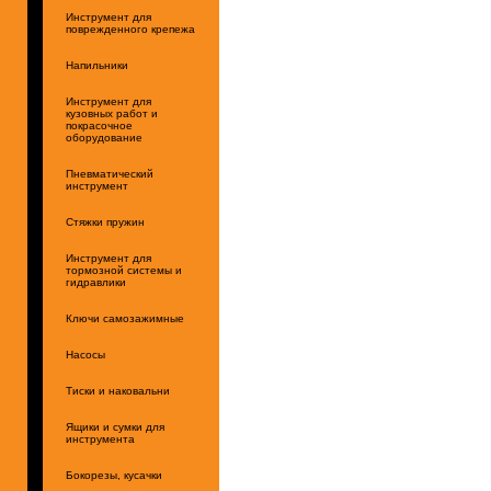
Инструмент для
поврежденного крепежа
Напильники
Инструмент для
кузовных работ и
покрасочное
оборудование
Пневматический
инструмент
Стяжки пружин
Инструмент для
тормозной системы и
гидравлики
Ключи самозажимные
Насосы
Тиски и наковальни
Ящики и сумки для
инструмента
Бокорезы, кусачки