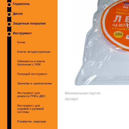
Глушитель
Диски
Защитные покрытия
Инструмент
Бачки
Ключи четырехгранные
Гайковерты и ключи
балонные с УКМ
Режущий инструмент
Заклепки и заклепочники
Минимальная партия
Инструмент для
ремонта ГРМ и ДВС
Артикул
Инструмент для
ходовой и рулевой
системы
Развертки, шарошки