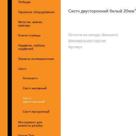
Лебедки
Скотч двусторонний белый 20м
Гаражное оборудование
Молотки, киянки,
кувалды
Остаток на складе (Фалькон)
Ключи ступицы
Минимальная партия
Надфили, наборы
Артикул
надфилей
Зеркала инспекционные
Скотч
Антискотч
Скотч малярный
Скотч
двухсторонний
Скотч прозрачный
Инструмент для
ремонта резьбы
Ключи Torx