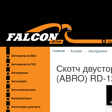
Гл
Главная
Каталог
Инструмент
Автозапчасти ВАЗ
Скотч двуст
Автозапчасти ГАЗ
(ABRO) RD-
Автомузыка
Автохимия
Автоэлектроника
Аккумуляторы
Аксессуары для авто