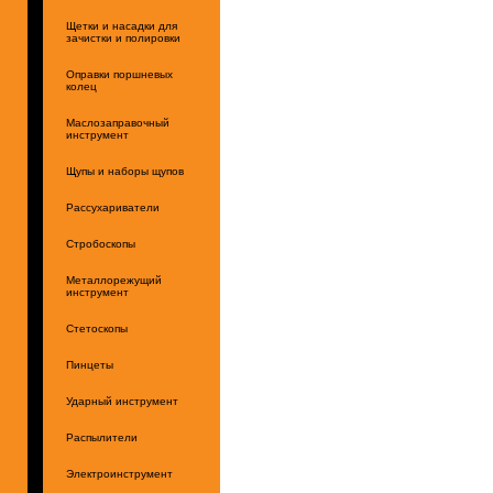
Щетки и насадки для
зачистки и полировки
Оправки поршневых
колец
Маслозаправочный
инструмент
Щупы и наборы щупов
Рассухариватели
Стробоскопы
Металлорежущий
инструмент
Стетоскопы
Пинцеты
Ударный инструмент
Распылители
Электроинструмент