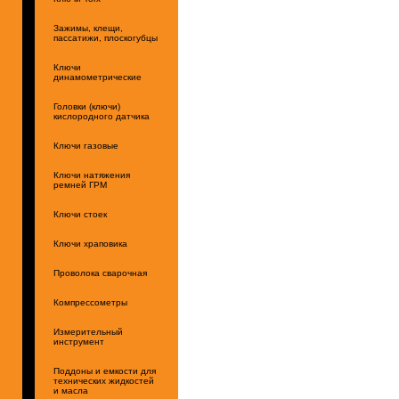
Зажимы, клещи,
пассатижи, плоскогубцы
Ключи
динамометрические
Головки (ключи)
кислородного датчика
Ключи газовые
Ключи натяжения
ремней ГРМ
Ключи стоек
Ключи храповика
Проволока сварочная
Компрессометры
Измерительный
инструмент
Поддоны и емкости для
технических жидкостей
и масла