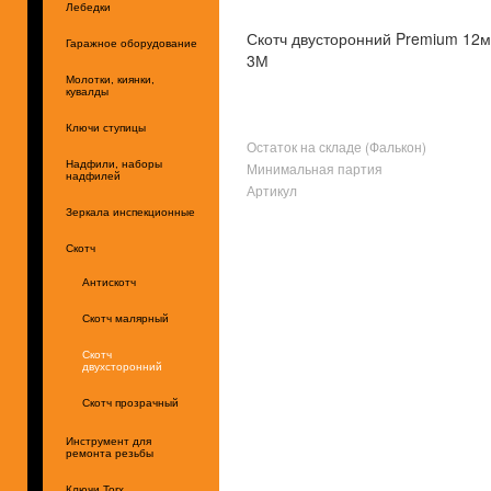
Лебедки
Скотч двусторонний Premium 1
Гаражное оборудование
3М
Молотки, киянки,
кувалды
Ключи ступицы
Остаток на складе (Фалькон)
Надфили, наборы
Минимальная партия
надфилей
Артикул
Зеркала инспекционные
Скотч
Антискотч
Скотч малярный
Скотч
двухсторонний
Скотч прозрачный
Инструмент для
ремонта резьбы
Ключи Torx