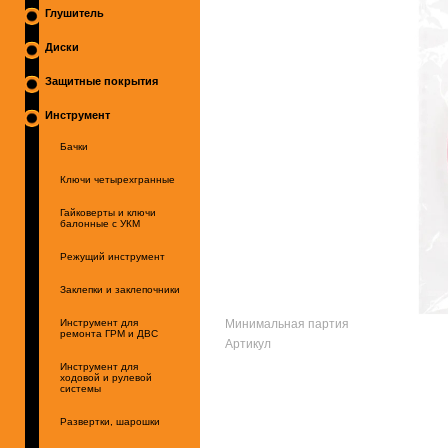
Глушитель
Диски
Защитные покрытия
Инструмент
Бачки
Ключи четырехгранные
Гайковерты и ключи
балонные с УКМ
Режущий инструмент
Заклепки и заклепочники
Минимальная партия
Инструмент для
ремонта ГРМ и ДВС
Артикул
Инструмент для
ходовой и рулевой
системы
Развертки, шарошки