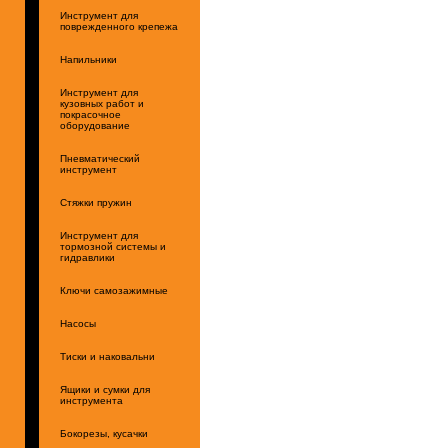
Инструмент для
поврежденного крепежа
Напильники
Инструмент для
кузовных работ и
покрасочное
оборудование
Пневматический
инструмент
Стяжки пружин
Инструмент для
тормозной системы и
гидравлики
Ключи самозажимные
Насосы
Тиски и наковальни
Ящики и сумки для
инструмента
Бокорезы, кусачки