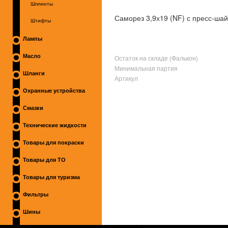
Шплинты
Саморез 3,9х19 (NF) с пресс-ша
Штифты
Лампы
Масло
Остаток на складе (Фалькон)
Минимальная партия
Шланги
Артикул
Охранные устройства
Смазки
Технические жидкости
Товары для покраски
Товары для ТО
Товары для туризма
Фильтры
Шины