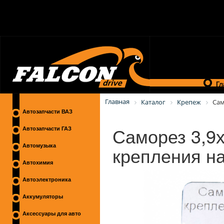
Гл
Главная
Каталог
Крепеж
Са
Автозапчасти ВАЗ
Саморез 3,9х
Автозапчасти ГАЗ
крепления н
Автомузыка
Автохимия
Автоэлектроника
Аккумуляторы
Аксессуары для авто