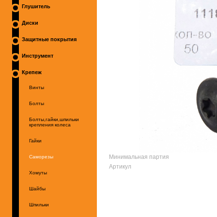
Глушитель
Диски
Защитные покрытия
Инструмент
Крепеж
Винты
Болты
Болты,гайки,шпильки
крепления колеса
Гайки
Минимальная партия
Саморезы
Артикул
Хомуты
Шайбы
Шпильки