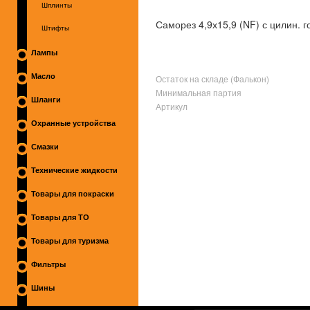
Шплинты
Саморез 4,9х15,9 (NF) с цилин. 
Штифты
Лампы
Масло
Остаток на складе (Фалькон)
Минимальная партия
Шланги
Артикул
Охранные устройства
Смазки
Технические жидкости
Товары для покраски
Товары для ТО
Товары для туризма
Фильтры
Шины