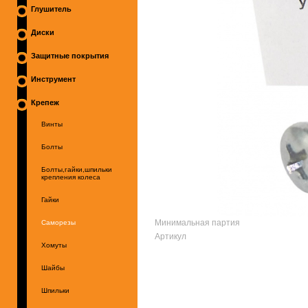
Глушитель
Диски
Защитные покрытия
Инструмент
Крепеж
Винты
Болты
Болты,гайки,шпильки
крепления колеса
Гайки
Минимальная партия
Саморезы
Артикул
Хомуты
Шайбы
Шпильки