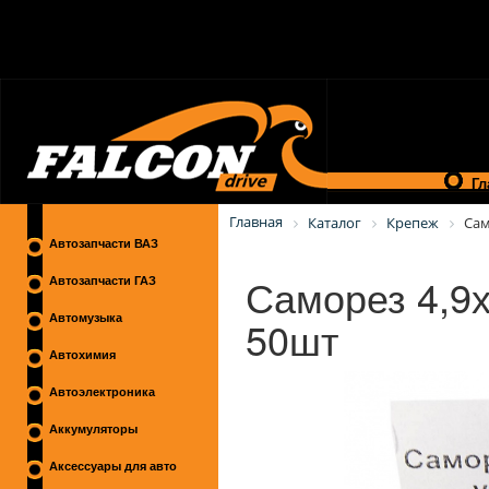
Гл
Главная
Каталог
Крепеж
Са
Автозапчасти ВАЗ
Саморез 4,9х
Автозапчасти ГАЗ
50шт
Автомузыка
Автохимия
Автоэлектроника
Аккумуляторы
Аксессуары для авто