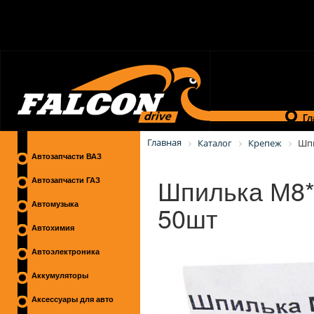
Гл
Главная
Каталог
Крепеж
Шп
Автозапчасти ВАЗ
Шпилька М8*
Автозапчасти ГАЗ
50шт
Автомузыка
Автохимия
Автоэлектроника
Аккумуляторы
Аксессуары для авто