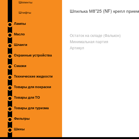
Шплинты
Шпилька М8*25 (NF) крепл прие
Штифты
Лампы
Масло
Остаток на складе (Фалькон)
Минимальная партия
Шланги
Артикул
Охранные устройства
Смазки
Технические жидкости
Товары для покраски
Товары для ТО
Товары для туризма
Фильтры
Шины