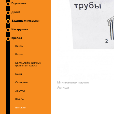
Глушитель
Диски
Защитные покрытия
Инструмент
Крепеж
Винты
Болты
Болты,гайки,шпильки
крепления колеса
Гайки
Минимальная партия
Саморезы
Артикул
Хомуты
Шайбы
Шпильки